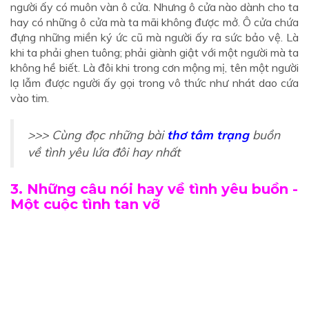
người ấy có muôn vàn ô cửa. Nhưng ô cửa nào dành cho ta
hay có những ô cửa mà ta mãi không được mở. Ô cửa chứa
đựng những miền ký ức cũ mà người ấy ra sức bảo vệ. Là
khi ta phải ghen tuông; phải giành giật với một người mà ta
không hề biết. Là đôi khi trong cơn mộng mị, tên một người
lạ lẫm được người ấy gọi trong vô thức như nhát dao cứa
vào tim.
>>> Cùng đọc những bài
thơ tâm trạng
buồn
về tình yêu lứa đôi hay nhất
3. Những câu nói hay về tình yêu buồn -
Một cuộc tình tan vỡ
Tình yêu là một bản tình ca đầy sắc màu. Cuộc tình nào
cũng có những giây phút thăng hoa, hạnh phúc bên nhau.
Nhưng bên cạnh đó cũng có những đắng cay tủi hờn. Ngỡ
tưởng hai ta cầm tay nhau đến cuối cuộc đời. Nhưng ngờ
đâu chúng ta chỉ là hai đường thẳng giao nhau. Gặp nhau
một lúc và lướt qua đời nhau mãi mãi.