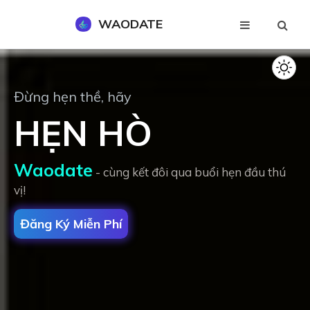
WAODATE
Đăng Ký Miễn Phí