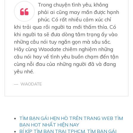
buồn
Trong chuyện tình yêu, không
phải ai cũng may mắn được hạnh
3.
3. Những câu nói hay về tình yêu buồn - Một cuộc
tình tan vỡ
phúc. Có rất nhiều cảm xúc chỉ
khi trải qua rồi người ta mới thấm thía. Có
4.
4. Điều đau đớn trong tình yêu đó là cố quên người
khi người ta sẽ đưa dòng tâm trạng ấy vào
làm tổn thương mình - Những câu nói hay về tình yêu
buồn
những câu nói tuy ngắn gọn mà sâu sắc.
Hãy cùng Waodate chiêm nghiệm những
câu nói hay về tình yêu buồn chạm đến tận
cùng nỗi đau của những người đã và đang
yêu nhé.
WAODATE
TÌM BẠN GÁI HẸN HÒ TRÊN TRANG WEB TÌM
BẠN HOT NHẤT HIỆN NAY
BÍ KÍP TÌM BẠN TRAI TPHCM, TÌM BẠN GÁI