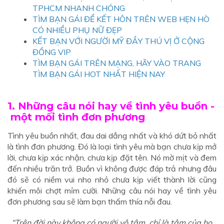
TPHCM NHANH CHÓNG
TÌM BẠN GÁI ĐỂ KẾT HÔN TRÊN WEB HẸN HÒ
CÓ NHIỀU PHỤ NỮ ĐẸP
KẾT BẠN VỚI NGƯỜI MỸ ĐẦY THÚ VỊ Ở CỘNG
ĐỒNG VIP
TÌM BẠN GÁI TRÊN MẠNG, HÃY VÀO TRANG
TÌM BẠN GÁI HOT NHẤT HIỆN NAY
1. Những câu nói hay về tình yêu buồn -
một mối tình đơn phương
Tình yêu buồn nhất, đau dai dẳng nhất và khó dứt bỏ nhất
là tình đơn phương. Đó là loại tình yêu mà bạn chưa kịp mở
lời, chưa kịp xác nhận, chưa kịp đặt tên. Nó mờ mịt và đem
đến nhiều trăn trở. Buồn vì không được đáp trả nhưng đâu
đó sẽ có niềm vui nho nhỏ chưa kịp viết thành lời cũng
khiến môi chợt mỉm cười. Những câu nói hay về tình yêu
đơn phương sau sẽ làm bạn thấm thía nỗi đau.
“Trên đời này không có người vô tâm, chỉ là tâm của họ