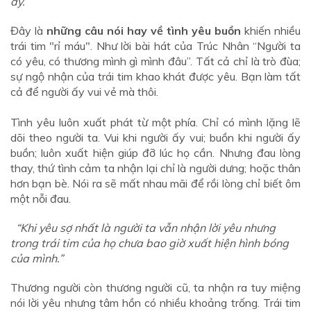
ấy.”
Đây là
những câu nói hay về tình yêu buồn
khiến nhiều
trái tim "rỉ máu". Như lời bài hát của Trúc Nhân “Người ta
có yêu, có thương mình gì mình đâu”. Tất cả chỉ là trò đùa;
sự ngộ nhận của trái tim khao khát được yêu. Bạn làm tất
cả để người ấy vui vẻ mà thôi.
Tình yêu luôn xuất phát từ một phía. Chỉ có mình lặng lẽ
dõi theo người ta. Vui khi người ấy vui; buồn khi người ấy
buồn; luôn xuất hiện giúp đỡ lúc họ cần. Nhưng đau lòng
thay, thứ tình cảm ta nhận lại chỉ là người dưng; hoặc thân
hơn bạn bè. Nói ra sẽ mất nhau mãi để rồi lòng chỉ biết ôm
một nỗi đau.
“Khi yêu sợ nhất là người ta vẫn nhận lời yêu nhưng
trong trái tim của họ chưa bao giờ xuất hiện hình bóng
của mình.”
Thương người còn thương người cũ, ta nhận ra tuy miệng
nói lời yêu nhưng tâm hồn có nhiều khoảng trống. Trái tim