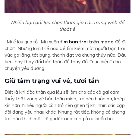
Nhiều bạn gái lựa chọn tham gia các trang web để
thoát ế
"Mị ế lâu quá rồi, Mị muốn
tìm bạn trai
trên mạng
để đi
chơi". Nhưng làm thế nào để tìm kiếm một người bạn trai
vừa ga lăng, tốt bụng, thành đạt và chung thủy nữa. Đầu
tiên, hãy thay đối bản thân để thay đổi "cục diện" cho
chuyện yêu đương.
Giữ tâm trạng vui vẻ, tươi tắn
Biết là khi độc thân quá lâu sẽ làm cho các cô gái cảm
thấy thất vọng về bản thân mình, trở nên buồn bã, khép
kín hơn. Nhiều người còn trở nên ghen tị khi nhìn các cặp
đôi đang yêu nhau khác. Nhưng rất tiếc, không có chàng
trai nào thích một cô gái lúc nào cũng ủ rũ, buồn bã.