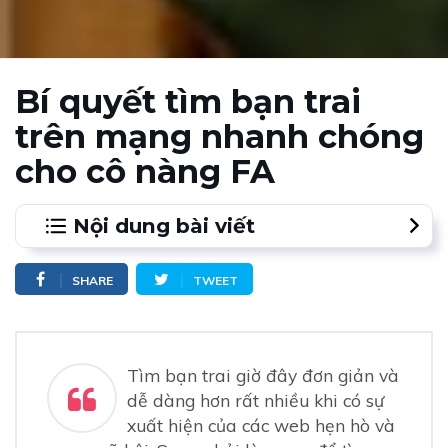
Bí quyết tìm bạn trai
trên mạng nhanh chóng
cho cô nàng FA
Nội dung bài viết
1.
Giữ tâm trạng vui vẻ, tươi tắn
SHARE
TWEET
2.
Xác định hình mẫu bạn trai lý tưởng
3.
Tự tin là điều quan trọng khi tìm bạn trai
4.
Chủ động đi tìm bạn trai trên mạng
Tìm bạn trai giờ đây đơn giản và
5.
Tìm đến những người nghiêm túc
dễ dàng hơn rất nhiều khi có sự
xuất hiện của các web hẹn hò và
6.
Waodate giúp bạn tìm bạn trai trên mạng lý tưởng