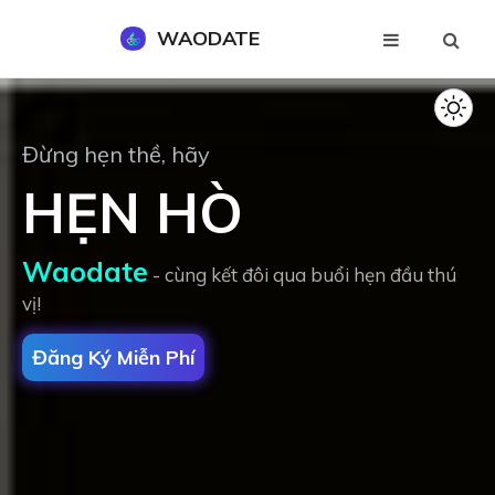
WAODATE
Đăng Ký Miễn Phí