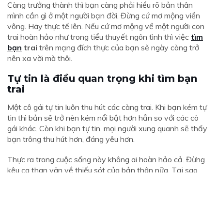
Càng trưởng thành thì bạn càng phải hiểu rõ bản thân
mình cần gì ở một người bạn đời. Đừng cứ mơ mộng viển
vông. Hãy thực tế lên. Nếu cứ mơ mộng về một người con
trai hoàn hảo như trong tiểu thuyết ngôn tình thì việc
tìm
bạn
trai
trên mạng đích thực của bạn sẽ ngày càng trở
nên xa vời mà thôi.
Tự tin là điều quan trọng khi tìm bạn
trai
Một cô gái tự tin luôn thu hút các càng trai. Khi bạn kém tự
tin thì bản sẽ trở nên kém nổi bật hơn hẳn so với các cô
gái khác. Còn khi bạn tự tin, mọi người xung quanh sẽ thấy
bạn trông thu hút hơn, đáng yêu hơn.
Thực ra trong cuộc sống này không ai hoàn hảo cả. Đừng
kêu ca than vãn về thiếu sót của bản thân nữa. Tại sao
mình lại không cố gắng khắc phục những nhược điểm của
mình. Với lại bất kỳ ai trên đời đều có những ưu điểm riêng
của mình. Vì vậy hãy tự tin lên, chủ động làm quen với
chàng trai mà bạn để ý nhé. Biết đâu được anh ấy cũng