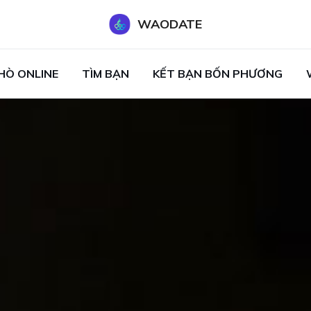
WAODATE
HÒ ONLINE
TÌM BẠN
KẾT BẠN BỐN PHƯƠNG