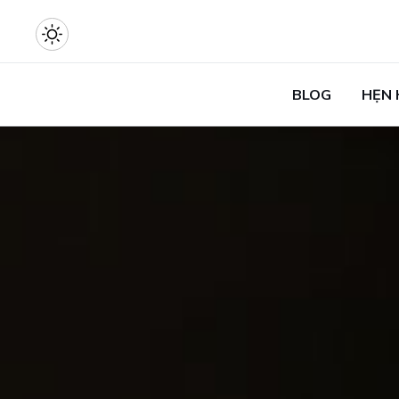
BLOG
HẸN 