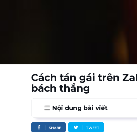
Cách tán gái trên Za
bách thắng
Nội dung bài viết
1.
Sử dụng chức năng “Tìm kiếm gần đ
SHARE
TWEET
2.
Phân tích đối tượng