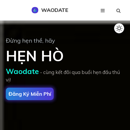
WAODATE
Đăng Ký Miễn Phí