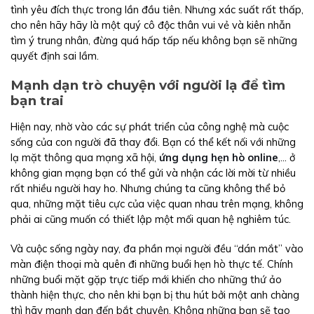
tình yêu đích thực trong lần đầu tiên. Nhưng xác suất rất thấp,
cho nên hãy hãy là một quý cô độc thân vui vẻ và kiên nhẫn
tìm ý trung nhân, đừng quá hấp tấp nếu không bạn sẽ những
quyết định sai lầm.
Mạnh dạn trò chuyện với người lạ để tìm
bạn trai
Hiện nay, nhờ vào các sự phát triển của công nghệ mà cuộc
sống của con người đã thay đổi. Bạn có thể kết nối với những
lạ mặt thông qua mạng xã hội,
ứng dụng hẹn hò online
,... ở
không gian mạng bạn có thể gửi và nhận các lời mời từ nhiều
rất nhiều người hay ho. Nhưng chúng ta cũng không thể bỏ
qua, những mặt tiêu cực của việc quan nhau trên mạng, không
phải ai cũng muốn có thiết lập một mối quan hệ nghiêm túc.
Và cuộc sống ngày nay, đa phần mọi người đều “dán mắt” vào
màn điện thoại mà quên đi những buổi hẹn hò thực tế. Chính
những buổi mặt gặp trực tiếp mới khiến cho những thứ ảo
thành hiện thực, cho nên khi bạn bị thu hút bởi một anh chàng
thì hãy mạnh dạn đến bắt chuyện. Không những bạn sẽ tạo