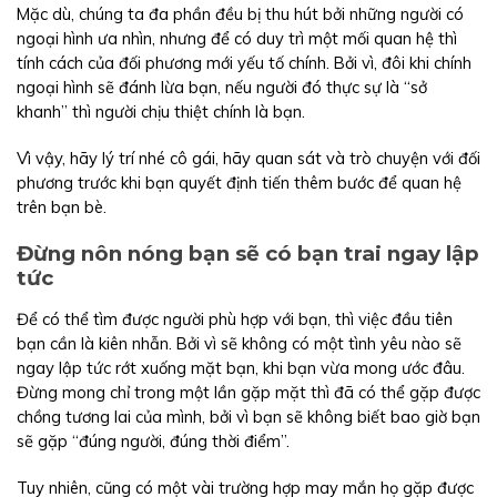
Mặc dù, chúng ta đa phần đều bị thu hút bởi những người có
ngoại hình ưa nhìn, nhưng để có duy trì một mối quan hệ thì
tính cách của đối phương mới yếu tố chính. Bởi vì, đôi khi chính
ngoại hình sẽ đánh lừa bạn, nếu người đó thực sự là “sở
khanh” thì người chịu thiệt chính là bạn.
Vì vậy, hãy lý trí nhé cô gái, hãy quan sát và trò chuyện với đối
phương trước khi bạn quyết định tiến thêm bước để quan hệ
trên bạn bè.
Đừng nôn nóng bạn sẽ có bạn trai ngay lập
tức
Để có thể tìm được người phù hợp với bạn, thì việc đầu tiên
bạn cần là kiên nhẫn. Bởi vì sẽ không có một tình yêu nào sẽ
ngay lập tức rớt xuống mặt bạn, khi bạn vừa mong ước đâu.
Đừng mong chỉ trong một lần gặp mặt thì đã có thể gặp được
chồng tương lai của mình, bởi vì bạn sẽ không biết bao giờ bạn
sẽ gặp “đúng người, đúng thời điểm”.
Tuy nhiên, cũng có một vài trường hợp may mắn họ gặp được