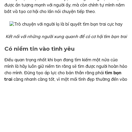
được ấn tượng mạnh với người ấy, mà còn chính tự mình nắm
bắt và tạo cơ hội cho lần nói chuyện tiếp theo.
Kết nối với những người xung quanh để có cơ hội tìm bạn trai
Có niềm tin vào tình yêu
Điều quan trọng nhất khi bạn đang tìm kiếm một nửa của
mình là hãy luôn giữ niềm tin rằng sẽ tìm được người hoàn hảo
cho mình. Đừng tạo áp lực cho bản thân rằng phải
tìm bạn
trai
càng nhanh càng tốt, vì một mối tình đẹp thường đến vào
lúc bạn không ngờ tới nhất. Như những bộ phim Hàn lãng mạn
bạn hay xem, “định mệnh cuộc đời của bạn” có thể xuất hiện
trễ và trong những khoảnh khắc bạn sẽ không đỡ được.
Hãy luôn giữ niềm tin bạn sẽ gặp được “destiny” của mình vào
đúng thời điểm, bạn sẽ yêu vào thời điểm hoàn hảo. Đừng
bao giờ mất niềm tin vào tình yêu.