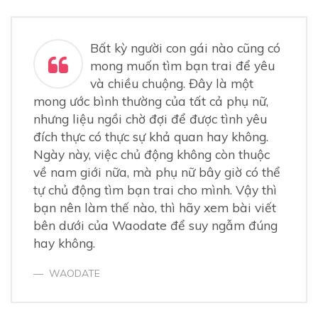
Hiểu rõ hình mẫu bản thân mong muốn khi tìm bạn trai
Tự tin vào bản thân, dù độc thân đã lâu
Đừng quá chú ý đến ngoại hình
Đừng nôn nóng bạn sẽ có bạn trai ngay lập tức
Bất kỳ người con gái nào cũng có
Mạnh dạn trò chuyện với người lạ để tìm bạn trai
mong muốn tìm bạn trai để yêu
Có niềm tin vào tình yêu
và chiều chuộng. Đây là một
2.
7 Bí quyết tìm bạn trai mà bất kỳ ai cũng có thể áp
mong ước bình thường của tất cả phụ nữ,
dụng
nhưng liệu ngồi chờ đợi để được tình yêu
1.Tham gia một nhóm hoặc câu lạc bộ.
đích thực có thực sự khả quan hay không.
2. Đi ra ngoài vui chơi với bạn bè
Ngày này, việc chủ động không còn thuộc
3. Nhờ bạn bè làm mai cho bạn
4. Hãy thử đi du lịch một mình
về nam giới nữa, mà phụ nữ bây giờ có thể
5. Tình nguyện viên
tự chủ động tìm bạn trai cho mình. Vậy thì
6. Đến các sự kiện trong thành phố của bạn
bạn nên làm thế nào, thì hãy xem bài viết
7. Đăng ký tài khoản trên một app hẹn hò
bên dưới của Waodate để suy ngẫm đúng
hay không.
WAODATE