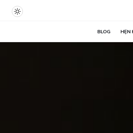
BLOG
HẸN 