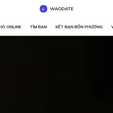
WAODATE
HÒ ONLINE
TÌM BẠN
KẾT BẠN BỐN PHƯƠNG