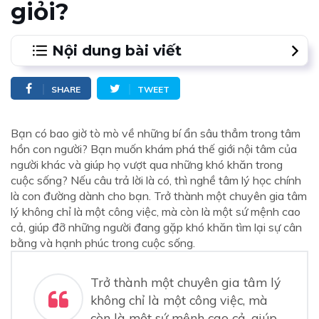
giỏi?
Nội dung bài viết
1.
Nhà tâm lý học là gì?
SHARE
TWEET
2.
Học gì để có thể trở thành chuyên gia Tâm lý học?
Học Đại học chuyên ngành Tâm lý học
Bạn có bao giờ tò mò về những bí ẩn sâu thẳm trong tâm
Thực hành thực tế và học hỏi kinh nghiệm
Học cao học (Thạc sĩ và Tiến sĩ)
hồn con người? Bạn muốn khám phá thế giới nội tâm của
Chứng chỉ hành nghề
người khác và giúp họ vượt qua những khó khăn trong
Các lĩnh vực ứng dụng và cơ hội nghề nghiệp
cuộc sống? Nếu câu trả lời là có, thì nghề tâm lý học chính
là con đường dành cho bạn. Trở thành một chuyên gia tâm
3.
Làm chuyên gia Tâm lý học có khó không?
lý không chỉ là một công việc, mà còn là một sứ mệnh cao
cả, giúp đỡ những người đang gặp khó khăn tìm lại sự cân
bằng và hạnh phúc trong cuộc sống.
Trở thành một chuyên gia tâm lý
không chỉ là một công việc, mà
còn là một sứ mệnh cao cả, giúp