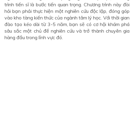
trình tiến sĩ là bước tiến quan trọng. Chương trình này đòi
hỏi bạn phải thực hiện một nghiên cứu độc lập, đóng góp
vào kho tàng kiến thức của ngành tâm lý học. Với thời gian
đào tạo kéo dài từ 3-5 năm, bạn sẽ có cơ hội khám phá
sâu sắc một chủ đề nghiên cứu và trở thành chuyên gia
hàng đầu trong lĩnh vực đó.
Chứng chỉ hành nghề
Để hành nghề tâm lý học tại Việt Nam, việc sở hữu
chứng chỉ hành nghề là điều kiện bắt buộc.
Điều này
đòi hỏi bạn phải hoàn thành chương trình đào tạo chuyên
nghiệp, tích lũy kinh nghiệm thực tế và đáp ứng các tiêu
chuẩn do cơ quan quản lý quy định.
Ngành tâm lý học luôn không ngừng đổi mới.
Vì vậy,
việc nâng cao trình độ chuyên môn là một quá trình liên
tục. Sau khi có chứng chỉ, bạn cần chủ động tham gia các
khóa đào tạo, hội thảo và cập nhật những nghiên cứu mới
nhất để đảm bảo luôn cung cấp dịch vụ tư vấn chất lượng
cao cho khách hàng.