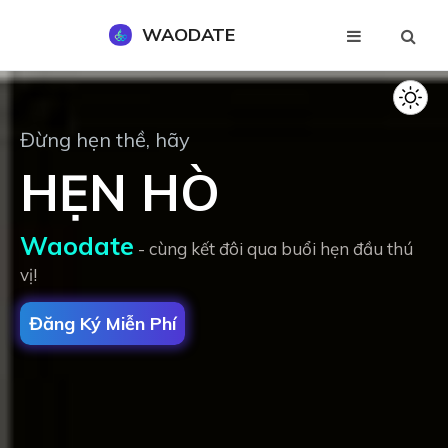
WAODATE
Đăng Ký Miễn Phí