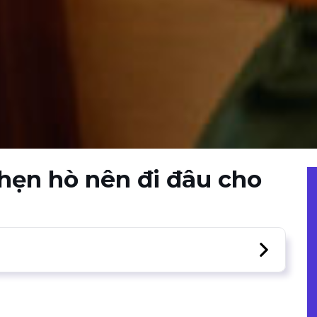
hẹn hò nên đi đâu cho
ian cafe lãng mạn là lựa chọn tốt