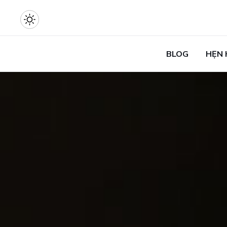
BLOG
HẸN 