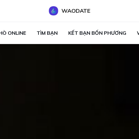
WAODATE
HÒ ONLINE
TÌM BẠN
KẾT BẠN BỐN PHƯƠNG