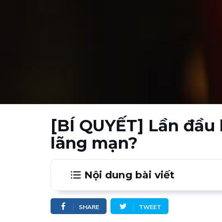
[BÍ QUYẾT] Lần đầu 
lãng mạn?
Nội dung bài viết
1.
Lần đầu hẹn hò nên đi đâu? - Không g
Cafe sân vườn
SHARE
TWEET
Cafe sách