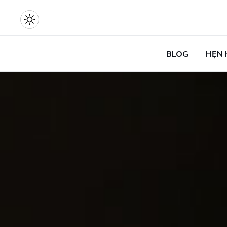
BLOG
HẸN 