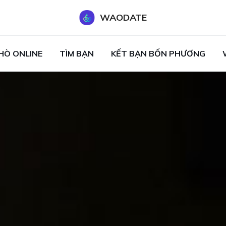
WAODATE
HÒ ONLINE
TÌM BẠN
KẾT BẠN BỐN PHƯƠNG