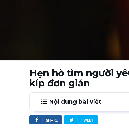
Hẹn hò tìm người yê
kíp đơn giản
Nội dung bài viết
1.
1. Tham gia cuộc hẹn để tìm người 
Gửi tin nhắn xác nhận nếu được cô ấy ch
SHARE
TWEET
Tự tin vào bản thân