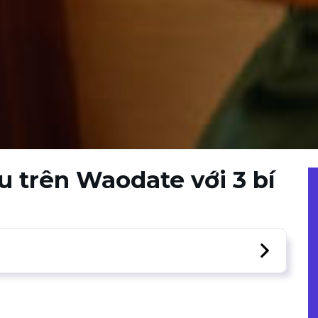
u trên Waodate với 3 bí
yêu trên trang web hẹn hò Waodate
ọn