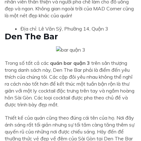
nhân viên thân thiện và người pha chế làm cho đồ uống
đẹp và ngon. Không gian ngoài trời của MAD Corner cũng
là một nét đẹp khác của quán!
Địa chỉ: Lê Văn Sỹ, Phường 14, Quận 3
Den The Bar
Trong số tất cả các
quán bar quận 3
trên sân thượng
trong danh sách này, Den The Bar phải là điểm đến yêu
thích của chúng tôi. Các cặp đôi yêu nhau không thể nghĩ
ra cách nào tốt hơn để kết thúc một tuần bận rộn là thư
giãn với một ly cocktail đặc trưng trên tay và ngắm hoàng
hôn Sài Gòn. Các loại cocktail được pha theo chủ đề và
được trình bày đẹp mắt.
Thiết kế của quán cũng theo đúng cái tên của họ. Nơi đây
ánh sáng rất tối giản nhưng sự tối tăm càng tăng thêm sự
quyến rũ của những nơi được chiếu sáng. Hãy đến để
thưởng thức vẻ đẹp về đêm của Sài Gòn tại Den The Bar