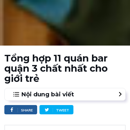
Tổng hợp 11 quán bar
quận 3 chất nhất cho
giới trẻ
Nội dung bài viết
1.
Nhà Vang 81
SHARE
TWEET
2.
CoCo Dining & Whisky Bar
3.
Cafe Vừng Ơi Mở Ra