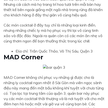
Nhưng cái cách mà họ trang trí hoa tươi trên mỗi bàn hay
thiết kế bên ngoài giống một ngôi nhà trong rừng đã khiến
cho khách hàng ở đây thư giãn vô cùng hiệu quả.
Các món cocktail ở đây tuy chỉ là những loại kinh điển,
nhưng những chiếc ly mà họ phục vụ thì lại vô cùng tinh
xảo và độc đáo. Ngoài ra quán còn có các món ăn nhẹ vô
cùng thơm ngon để bạn thưởng thức trong lúc chill.
Địa chỉ: Trần Quốc Thảo, Võ Thị Sáu, Quận 3
MAD Corner
MAD Corner không chỉ phục vụ những gì được cho là
những ly cocktail ngon nhất ở Sài Gòn mà viên ngọc sành
điệu này mang đến một bầu không khí tuyệt vời chưa từng
có. Tọa lạc tại trung tâm của quận 3, quán bar này phục
vụ các món cocktail thời thượng và là nơi tuyệt vời cho một
đêm hẹn hò hoặc một vài giờ vui vẻ cùng bạn bè. Các