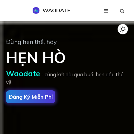
WAODATE
Đăng Ký Miễn Phí