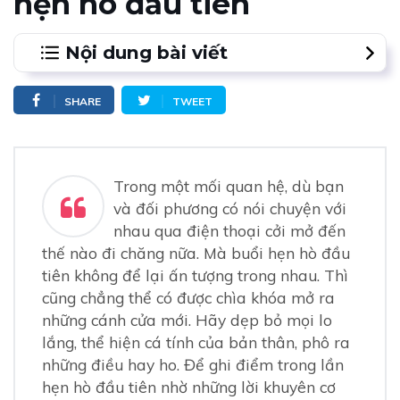
hẹn hò đầu tiên
Nội dung bài viết
1.
Lên kế hoạch cho buổi hẹn hò đầu tiên
SHARE
TWEET
2.
Tạo cho bản thân một sự thoải mái nhất trong buổi
hẹn hò đầu tiên
3.
Chọn cho mình một bộ đồ thoải mái và phù hợp
Trong một mối quan hệ, dù bạn
nhất
và đối phương có nói chuyện với
4.
Chia sẻ những gì trong buổi hẹn hò đầu tiên
nhau qua điện thoại cởi mở đến
Chào hỏi ấn tượng
thế nào đi chăng nữa. Mà buổi hẹn hò đầu
Giữ nhịp độ của cuộc trò chuyện trong buổi hẹn hò đầu
tiên
tiên không để lại ấn tượng trong nhau. Thì
Ai là người trả tiền?
cũng chẳng thể có được chìa khóa mở ra
5.
Hãy nói cho đối phương biết cảm nhận của mình
những cánh cửa mới. Hãy dẹp bỏ mọi lo
trong buổi hẹn hò đầu tiên này
lắng, thể hiện cá tính của bản thân, phô ra
những điều hay ho. Để ghi điểm trong lần
hẹn hò đầu tiên nhờ những lời khuyên cơ