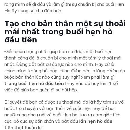
rằng mình sẽ đi đâu và làm gì thì sự chuẩn bị cho buổi Hẹn
Hò ấy cũng sẽ chu đáo hơn.
Tạo cho bản thân một sự thoải
mái nhất trong buổi hẹn hò
đầu tiên
Điều quan trọng nhất giúp bạn có được một buổi hẹn
thành công đó là chuẩn bị cho mình một tâm lý thoải mái
nhất. Đừng đặt bất cứ áp lực nào cho mình. Hãy cứ là
chính mình, không hồi hộp, cũng đừng nên lo lắng. Đừng ép
buộc bản thân lúc nào cũng suy nghĩ xem phải
làm gì
trong buổi hẹn hò đầu tiên
thay vào đó hãy làm 1 số
việc để giúp bạn quên đi sự hồi hộp.
Bí quyết để bạn có được sự thoải mái đó là hãy tâm sự với
hoặc trò chuyện với bạn thân về cuộc hẹn này để hai
người cùng nhau nói về buổi Hẹn hò, tạo ra cảm giác tích
cực, bỏ qua sự bồn chồn và bắt đầu
lần hẹn hò đầu
tiên
thật thuận lợi.