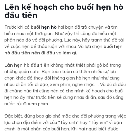
Lên kế hoạch cho buổi hẹn hò
đầu tiên
Trước khi có
buổi
hẹn hò
hai bạn đã trò chuyện và tìm
hiểu nhau một thời gian. Như vậy thì cũng đã hiểu một
phần nào đó về đối phương. Lúc này, hãy tranh thủ đề tài
về cuộc hẹn để thảo luận với nhau. Và lựa chọn
buổi hẹn
hò đầu tiên nên đi đâu
và
làm gì.
Lần hẹn hò đầu tiên
không nhất thiết phải gò bó trong
những quán cafe. Bạn toàn toàn có thêm nhiều sự lựa
chọn khác để thay đổi không gian hò hẹn như như cùng
nhau đi ăn tối, đi dạo, xem phim, nghe nhạc … Và dù đi đâu
đi chăng nữa thì cũng nên có cho mình kế hoạch cho buổi
hẹn hò ấy như trước tiên sẽ cùng nhau đi ăn, sau đó uống
nước, rồi đi xem phim ....
Đặc biệt, đừng bao giờ phó mặc cho đối phương trong việc
lựa chọn địa điểm với câu “Tùy anh” hay “Tùy em” vì bạn
chính là một phần của buổi hẹn. Khi hai người biết được