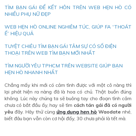
TÌM BẠN GÁI ĐỂ KẾT HÔN TRÊN WEB HẸN HÒ CÓ
NHIỀU PHỤ NỮ ĐẸP
WEB HẸN HÒ ONLINE NGHIÊM TÚC, GIÚP FA “THOÁT
Ế” HIỆU QUẢ
TUYỆT CHIÊU TÌM BẠN GÁI TÂM SỰ CÓ SỐ ĐIỆN
THOẠI TRÊN WEB TÌM BẠN MỚI NHẤT
TÌM NGƯỜI YÊU TPHCM TRÊN WEBSITE GIÚP BẠN
HẸN HÒ NHANH NHẤT
Chẳng mấy khi mới có cảm tình được với một cô nàng thì
lại phát hiện ra nàng đã là hoa có chủ. Thật buồn đúng
không. Lúc này chúng ta sẽ buông tay cho đoạn tình cảm
chưa có bắt đầu ấy, hay sẽ tìm
cách tán gái đã có người
yêu
đây. Hãy thử cùng
ứng dụng hẹn hò
Waodate
nhé,
biết đâu bạn vẫn còn cơ hội đấy, 30 chưa phải là tết mà.