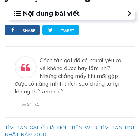
Nội dung bài viết
1.
1. Phát cho nàng tín hiệu
SHARE
TWEET
2.
2. Lấy lòng nàng
3.
3. Tiếp cận cô nàng từ từ là cách tán gái đã có
người yêu hiệu quả
Cách tán gái đã có người yêu có
4.
4. Trở thành một quý ông lãng mạn và thấu hiểu
vẻ không được hay lắm nhỉ?
Nhưng chẳng mấy khi mới gặp
được cô nàng mình thích, sao chúng ta lại
không thử xem chứ.
WAODATE
TÌM BẠN GÁI Ở HÀ NỘI TRÊN WEB TÌM BẠN HOT
NHẤT NĂM 2020