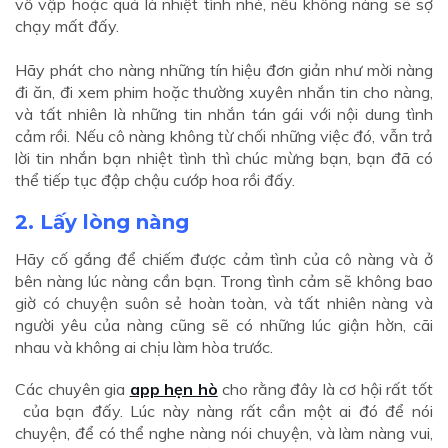
vồ vập hoặc quá là nhiệt tình nhé, nếu không nàng sẽ sợ
chạy mất đấy.
Hãy phát cho nàng những tín hiệu đơn giản như mời nàng
đi ăn, đi xem phim hoặc thường xuyên nhắn tin cho nàng,
và tất nhiên là những tin nhắn tán gái
với nội dung tình
cảm rồi. Nếu cô nàng không từ chối những việc đó, vẫn trả
lời tin nhắn bạn nhiệt tình thì chúc mừng bạn, bạn đã có
thể tiếp tục đập chậu cướp hoa rồi đấy.
2.
Lấy lòng nàng
Hãy cố gắng để chiếm được cảm tình của cô nàng và ở
bên nàng lúc nàng cần bạn. Trong tình cảm sẽ không bao
giờ có chuyện suôn sẻ hoàn toàn, và tất nhiên nàng và
người yêu của nàng cũng sẽ có những lúc giận hờn, cãi
nhau và không ai chịu làm hòa trước.
Các chuyên gia
app hẹn hò
cho rằng đây là cơ hội rất tốt
của bạn đấy. Lúc này nàng rất cần một ai đó để nói
chuyện, để có thể nghe nàng nói chuyện, và làm nàng vui,