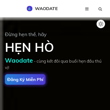
WAODATE
Đăng Ký Miễn Phí