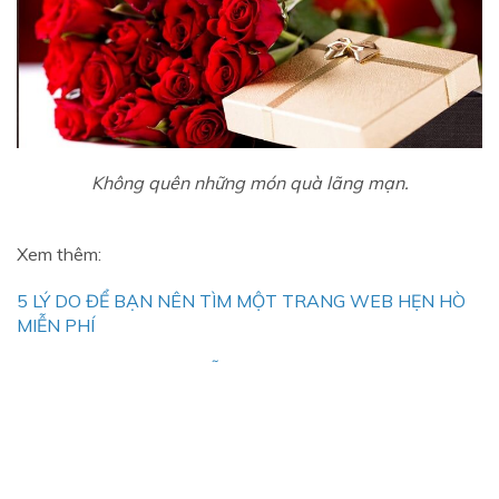
Không quên những món quà lãng mạn.
Xem thêm:
5 LÝ DO ĐỂ BẠN NÊN TÌM MỘT TRANG WEB HẸN HÒ
MIỄN PHÍ
ỨNG DỤNG HẸN HÒ MIỄN PHÍ CÓ GIÚP BẠN TÌM ĐƯỢC
NGƯỜI YÊU?
Các ứng dụng tìm bạn gái sẽ giúp bạn thoát ế nhanh
chóng