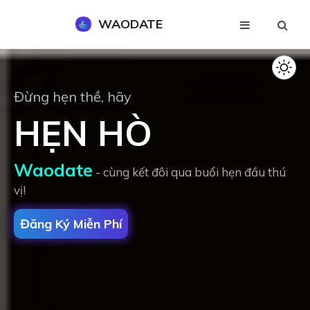
WAODATE
Đăng Ký Miễn Phí