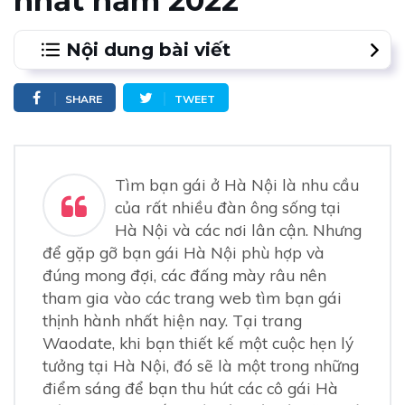
nhất năm 2022
Nội dung bài viết
1.
Viết cuộc hẹn cụ thể khi tìm bạn gái ở Hà Nội
SHARE
TWEET
Hãy chọn những địa điểm lãng mạn
Nói rõ về bản thân khi tìm bạn gái Hà Nội
2.
Waodate là website tìm bạn gái ở Hà Nội hot nhất
hiện nay
Tìm bạn gái ở Hà Nội là nhu cầu
Trang web hẹn hò có nhiều bạn gái lý tưởng
của rất nhiều đàn ông sống tại
Không tương tác online quá nhiều
Đến cuộc hẹn và cảm nhận những rung động chân thật
Hà Nội và các nơi lân cận. Nhưng
Gặp bạn gái Hà Nội hợp gu
để gặp gỡ bạn gái Hà Nội phù hợp và
đúng mong đợi, các đấng mày râu nên
3.
Thể hiện sự chân thành khi tìm bạn gái ở khu
vực Hà Nội
tham gia vào các trang web tìm bạn gái
Lên ý tưởng lãng mạn
thịnh hành nhất hiện nay. Tại trang
Đến cuộc hẹn với tinh thần thoải mái
Waodate, khi bạn thiết kế một cuộc hẹn lý
4.
Tổng kết
tưởng tại Hà Nội, đó sẽ là một trong những
điểm sáng để bạn thu hút các cô gái Hà