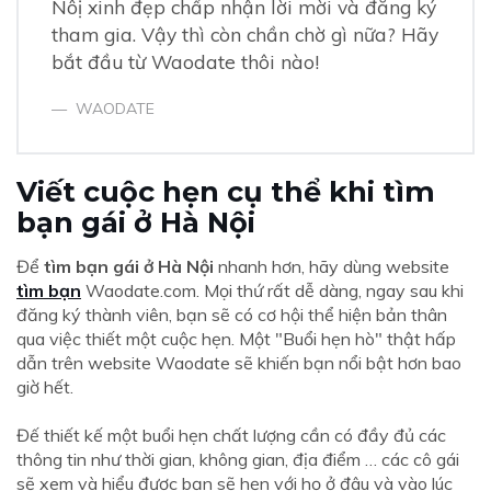
Nôị xinh đẹp chấp nhận lời mời và đăng ký
tham gia. Vậy thì còn chần chờ gì nữa? Hãy
bắt đầu từ Waodate thôi nào!
WAODATE
Viết cuộc hẹn cụ thể khi tìm
bạn gái ở Hà Nội
Để
tìm bạn gái ở Hà Nội
nhanh hơn, hãy dùng website
tìm bạn
Waodate.com. Mọi thứ rất dễ dàng, ngay sau khi
đăng ký thành viên, bạn sẽ có cơ hội thể hiện bản thân
qua việc thiết một cuộc hẹn. Một "Buổi hẹn hò" thật hấp
dẫn trên website Waodate sẽ khiến bạn nổi bật hơn bao
giờ hết.
Đế thiết kế một buổi hẹn chất lượng cần có đầy đủ các
thông tin như thời gian, không gian, địa điểm … các cô gái
sẽ xem và hiểu được bạn sẽ hẹn với họ ở đâu và vào lúc