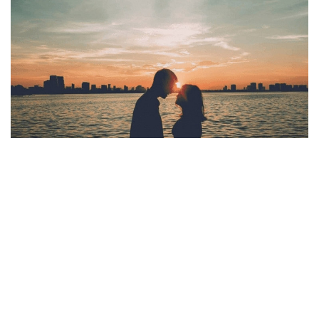
Chọn những địa điểm hẹn hò lãng mạn khi tìm bạn gái ở
Hà Nội
Trang web hẹn hò có nhiều bạn gái lý
tưởng
Waodate được định vị là trang web dành cho những đối
tượng độc thân thuộc cộng đồng class A+. Họ là những
quý ông thành đạt và những quý cô xinh đẹp. Các thành
viên của trang web đều có công việc ổn định, có ngoại