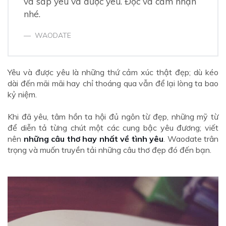
và sắp yêu và được yêu. Đọc và cảm nhận
nhé.
WAODATE
Yêu và được yêu là những thứ cảm xúc thật đẹp; dù kéo
dài đến mãi mãi hay chỉ thoáng qua vẫn để lại lòng ta bao
kỷ niệm.
Khi đã yêu, tâm hồn ta hội đủ ngôn từ đẹp, những mỹ từ
để diễn tả từng chút một các cung bậc yêu đương; viết
nên
những câu thơ hay nhất về tình yêu
. Waodate trân
trọng và muốn truyền tải những câu thơ đẹp đó đến bạn.