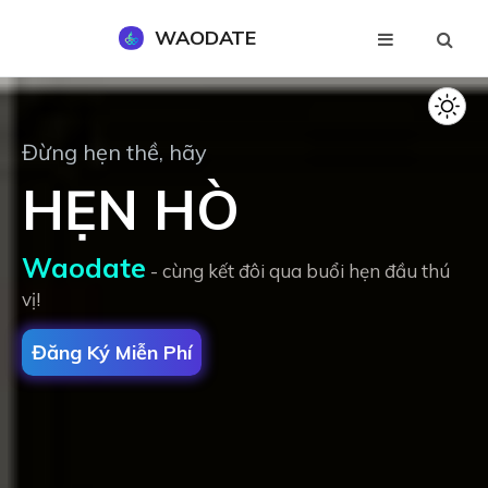
WAODATE
Đăng Ký Miễn Phí