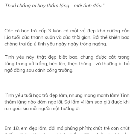
Thuở chẳng ai hay thầm lặng - mối tình đầu.”
Các cô học trò cấp 3 luôn có một vẻ đẹp khó cưỡng của
lứa tuổi, của thanh xuân và của thời gian. Bởi thế khiến bao
chàng trai ấp ủ tình yêu ngày ngày trông ngóng.
Tình yêu này thật đẹp biết bao, chúng được cất trong
từng trang vở trắng, bẽn lẽn, thẹn thùng... và thường bị bỏ
ngỏ đằng sau cánh cổng trường.
Tình yêu tuổi học trò đẹp lắm, nhưng mong manh lắm! Tình
thầm lặng nào dám ngỏ lời. Sợ lắm vì làm sao giữ được khi
ra ngoài kia mỗi người một hướng đi.
Em 18, em đẹp lắm, đôi má phúng phính; chút trẻ con chút