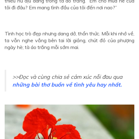
thiếu nữ dịu dàng trong tà áo trắng. “Em chở mùa hè của
tôi đi đâu? Em mang tình đầu của tôi đến nơi nao?”
Tình học trò đẹp nhưng dang dở, thổn thức. Mỗi khi nhớ về,
ta vẫn nghe vẳng bên tai lời giảng, chút đỏ của phượng
ngày hè; tà áo trắng mỗi sớm mai.
>>Đọc và cùng chia sẻ cảm xúc nỗi đau qua
những bài thơ buồn về tình yêu hay nhất.