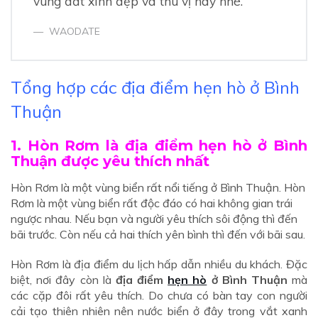
vùng đất xinh đẹp và thú vị này nhé.
7.
7. Bãi Rạng
8.
8. Suối Tiên
WAODATE
9.
9. Đồi Hồng
Tổng hợp các địa điểm hẹn hò ở Bình
Thuận
1. Hòn Rơm là địa điểm hẹn hò ở Bình
Thuận được yêu thích nhất
Hòn Rơm là một vùng biển rất nổi tiếng ở Bình Thuận. Hòn
Rơm là một vùng biển rất độc đáo có hai không gian trái
ngược nhau. Nếu bạn và người yêu thích sôi động thì đến
bãi trước. Còn nếu cả hai thích yên bình thì đến với bãi sau.
Hòn Rơm là địa điểm du lịch hấp dẫn nhiều du khách. Đặc
biệt, nơi đây còn là
địa điểm
hẹn hò
ở Bình Thuận
mà
các cặp đôi rất yêu thích. Do chưa có bàn tay con người
cải tạo thiên nhiên nên nước biển ở đây trong vắt xanh