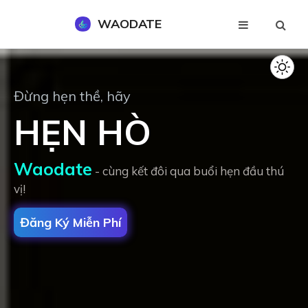
WAODATE
Đăng Ký Miễn Phí