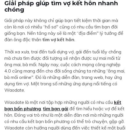
Giải pháp giúp tìm vợ kết hôn nhanh
chóng
Giải pháp này không chỉ giúp bạn tiết kiệm thời gian mà
còn là nơi có nhiều “hồ sơ" cũng có nhu cầu tìm bạn đời
giống bạn. Nền tảng này sẽ là một “địa điểm" lý tưởng để
đàn ông độc thân
tìm vợ kết hôn
.
Thời xa xưa, trai đến tuổi dựng vợ, gái đến tuổi lấy chồng
mà chưa tìm được đối tượng sẽ nhận được sự mai mối từ
ông mai, bà mối. Ngày nay, cuộc cách mạng công nghiệp
4.0 cũng mang đến cho đời sống chúng ta những “ông mai,
bà mối online". Đó là những diễn đàn, trang web, hay ứng
dụng tìm vợ. Một trong số những ứng dụng nổi tiếng có
Waodate.
Waodate là một nơi tập hợp những người có nhu cầu
kết
bạn bốn phương
,
tìm bạn gái
để tìm hiểu hoặc vợ để kết
hôn. Đóng vai trò như là một diễn đàn nơi mà những người
có nhu cầu kết bạn bốn phương có thể trò chuyện, gặp gỡ.
Waodate còn hướng người dùng đến việc thiết kế một buổi