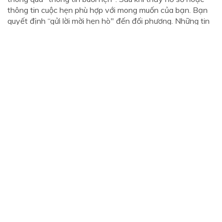
thông tin cuộc hẹn phù hợp với mong muốn của bạn. Bạn
quyết định “gửi lời mời hẹn hò" đến đối phương. Những tin
nhắn là gia vị trong một mối quan hệ.
Nhưng những tương tác trực tiếp mới là “món ăn chính"
trong mối quan hệ. Khi mục tiêu đã rõ ràng, profile của
người đó cũng hiển thị rõ ràng, thời điểm “chín mùi" đã đến.
Bạn hãy hành động ngay nhé, “gửi lời mời” nào.
Waodate tập hợp những người có nhu
cầu kết bạn bốn phương một cách
nghiêm túc
Bạn biết đấy, khi bạn đã có mục tiêu rõ ràng: tìm bạn gái
hoặc
tìm vợ kết hôn
. Bạn cũng nên tập trung vào đúng
“thị trường". Điều đó có nghĩa là bạn nên lựa chọn một
diễn đàn cũng tập hợp những người có cùng nhu cầu như
bạn. Bạn dễ dàng tìm thấy một dịch vụ online. Tuy nhiên,
hãy cân nhắc xem đối tượng tham gia diễn đàn đó có phù
hợp với bạn hay không.