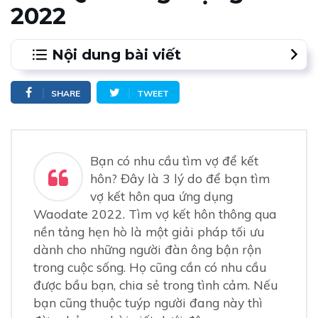
2022
Nội dung bài viết
1.
“Ông mai bà mối" online là một giải pháp khi bạn
SHARE
TWEET
có nhu cầu tìm vợ kết hôn
Giải pháp giúp tìm vợ kết hôn nhanh chóng
2.
3 Lý do để những chàng trai tìm vợ kết hôn thông
qua Waodate
Bạn có nhu cầu tìm vợ để kết
Tiết kiệm thời gian hơn khi tìm vợ kết hôn thông qua
hôn? Đây là 3 lý do để bạn tìm
Waodate
vợ kết hôn qua ứng dụng
Waodate tập hợp những người có nhu cầu kết bạn bốn
phương một cách nghiêm túc
Waodate 2022. Tìm vợ kết hôn thông qua
Tìm hiểu kỹ về đối tượng trước khi quyết định gặp mặt
nền tảng hẹn hò là một giải pháp tối ưu
3.
Một số lưu ý khi tìm vợ kết hôn thông qua những
dành cho những người đàn ông bận rộn
trang web online
trong cuộc sống. Họ cũng cần có nhu cầu
Tìm hiểu kỹ lưỡng về đối tượng trước khi gặp mặt trực
được bầu bạn, chia sẻ trong tình cảm. Nếu
tiếp
bạn cũng thuộc tuýp người đang này thì
Tối ưu “đối tượng tiềm năng" để gặp gỡ trực tiếp