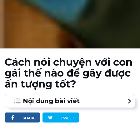
Cách nói chuyện với con
gái thế nào để gây được
ấn tượng tốt?
Nội dung bài viết
1.
SHARE
TWEET
2.
Cách nói chuyện với con gái khi mới quen – Làm thế
nào để tự tin khi tiếp xúc với cô ấy?
Bạn cần “đầu tư” cho ngoại hình