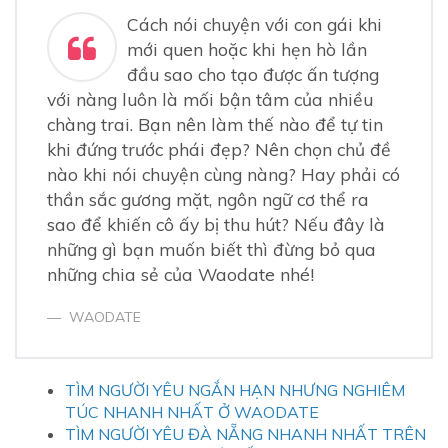
Hãy cứ thoải mái là chính mình
Cách nói chuyện với con gái khi
Tập giao tiếp bằng ánh mắt
mới quen hoặc khi hẹn hò lần
Nghĩ đến tương lai tốt đẹp để có thêm động lực nói
chuyện với con gái
đầu sao cho tạo được ấn tượng
với nàng luôn là mối bận tâm của nhiều
3.
Cách nói chuyện với con gái để tạo được ấn tượng
chàng trai. Bạn nên làm thế nào để tự tin
tốt
Cần có sự chuẩn bị về nội dung câu chuyện
khi đứng trước phái đẹp? Nên chọn chủ đề
Tìm ra điểm chung giữa hai người khi trò chuyện
nào khi nói chuyện cùng nàng? Hay phải có
Biết chọn đúng đối tượng để đùa
thần sắc gương mặt, ngôn ngữ cơ thể ra
sao để khiến cô ấy bị thu hút? Nếu đây là
những gì bạn muốn biết thì đừng bỏ qua
những chia sẻ của Waodate nhé!
WAODATE
TÌM NGƯỜI YÊU NGẮN HẠN NHƯNG NGHIÊM
TÚC NHANH NHẤT Ở WAODATE
TÌM NGƯỜI YÊU ĐÀ NẴNG NHANH NHẤT TRÊN