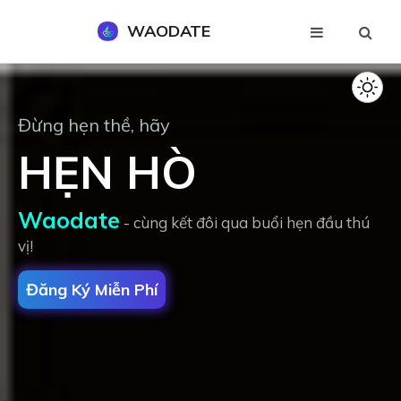
WAODATE
Đăng Ký Miễn Phí