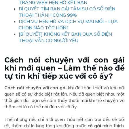
TRANG WEB HẸN HÒ KẾT BẠN
BÍ QUYẾT TÌM BẠN GÁI TÂM SỰ CÓ SỐ ĐIỆN
THOẠI THÀNH CÔNG 99%
DỊCH VỤ HẸN HÒ VÀ DỊCH VỤ MAI MỐI – LỰA
CHỌN NÀO TỐT HƠN?
[BÍ QUYẾT] KHÔNG KẾT BẠN QUA SỐ ĐIỆN
THOẠI VẪN CÓ NGƯỜI YÊU
Cách nói chuyện với con gái
khi mới quen – Làm thế nào để
tự tin khi tiếp xúc với cô ấy?
Cách nói chuyện với con gái
khi đã thân thiết và khi mới
quen sẽ có sự khác biệt rất lớn. Nếu đã quen biết nhau một
thời gian dài, bạn sẽ cảm thấy thoải mái khi trò chuyện và
thậm chí là có thể nói đùa với cô ấy.
Thế nhưng nếu chỉ mới quen, hầu hết con trai đều sẽ bối
rối, thậm chí là lúng túng khi đứng trước
cô gái
mình thích.