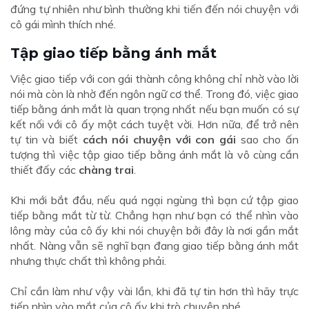
đứng tự nhiên như bình thường khi tiến đến nói chuyện với
cô gái mình thích nhé.
Tập giao tiếp bằng ánh mắt
Việc giao tiếp với con gái thành công không chỉ nhờ vào lời
nói mà còn là nhờ đến ngôn ngữ cơ thể. Trong đó, việc giao
tiếp bằng ánh mắt là quan trọng nhất nếu bạn muốn có sự
kết nối với cô ấy một cách tuyệt vời. Hơn nữa, để trở nên
tự tin và biết
cách nói chuyện với con gái
sao cho ấn
tượng thì việc tập giao tiếp bằng ánh mắt là vô cùng cần
thiết đấy các
chàng trai
.
Khi mới bắt đầu, nếu quá ngại ngùng thì bạn cứ tập giao
tiếp bằng mắt từ từ. Chẳng hạn như bạn có thể nhìn vào
lông mày của cô ấy khi nói chuyện bởi đây là nơi gần mắt
nhất. Nàng vẫn sẽ nghĩ bạn đang giao tiếp bằng ánh mắt
nhưng thực chất thì không phải.
Chỉ cần làm như vậy vài lần, khi đã tự tin hơn thì hãy trực
tiếp nhìn vào mắt của cô ấy khi trò chuyện nhé.