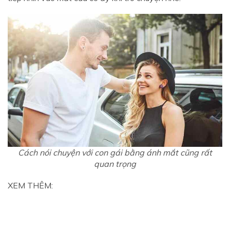
Cách nói chuyện với con gái bằng ánh mắt cũng rất
quan trọng
XEM THÊM:
CHIA SẼ CÁCH TÌM NGƯỜI YÊU NƯỚC NGOÀI
HIỆU QUẢ CHO PHỤ NỮ