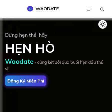
WAODATE
Đăng Ký Miễn Phí