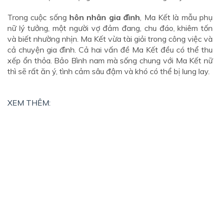
Trong cuộc sống
hôn nhân gia đình
, Ma Kết là mẫu phụ
nữ lý tưởng, một người vợ đảm đang, chu đáo, khiêm tốn
và biết nhường nhịn. Ma Kết vừa tài giỏi trong công việc và
cả chuyện gia đình. Cả hai vấn đề Ma Kết đều có thể thu
xếp ổn thỏa. Bảo Bình nam mà sống chung với Ma Kết nữ
thì sẽ rất ăn ý, tình cảm sâu đậm và khó có thể bị lung lay.
XEM THÊM:
TÌM BẠN TRAI KẾT HÔN, PHỤ NỮ NHẤT ĐỊNH PHẢI
NHỚ 5 ĐIỀU NÀY
CÁC ỨNG DỤNG TÌM BẠN SẼ GIÚP BẠN "THOÁT Ế"
HIỆU QUẢ NHẤT
TÌM BẠN TRAI Ở MỸ? PHỤ NỮ HIỆN ĐẠI NÊN CHỌN
WEB HẸN HÒ NÀO
5 BÍ QUYẾT TÌM BẠN TÂM SỰ HỢP GU TRÊN WEB HẸN