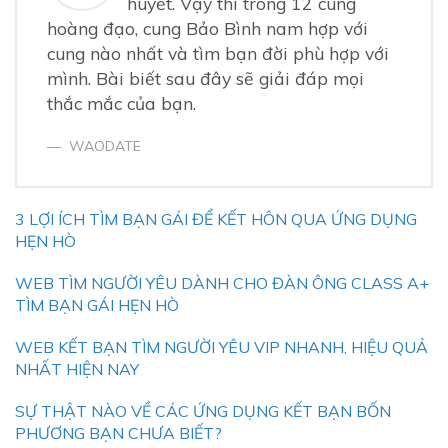
huyết. Vậy thì trong 12 cung
hoàng đạo, cung Bảo Bình nam hợp với
cung nào nhất và tìm bạn đời phù hợp với
mình. Bài biết sau đây sẽ giải đáp mọi
thắc mắc của bạn.
WAODATE
3 LỢI ÍCH TÌM BẠN GÁI ĐỂ KẾT HÔN QUA ỨNG DỤNG
HẸN HÒ
WEB TÌM NGƯỜI YÊU DÀNH CHO ĐÀN ÔNG CLASS A+
TÌM BẠN GÁI HẸN HÒ
WEB KẾT BẠN TÌM NGƯỜI YÊU VIP NHANH, HIỆU QUẢ
NHẤT HIỆN NAY
SỰ THẬT NÀO VỀ CÁC ỨNG DỤNG KẾT BẠN BỐN
PHƯƠNG BẠN CHƯA BIẾT?