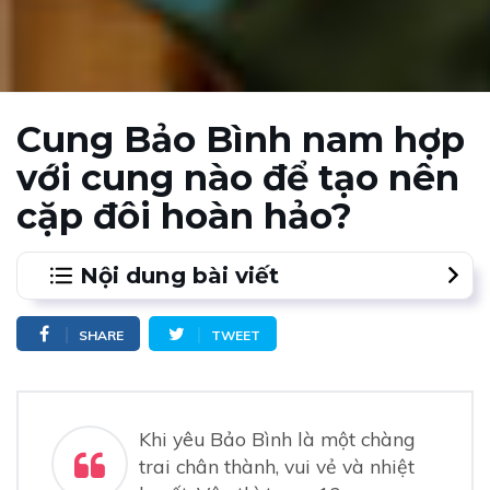
Cung Bảo Bình nam hợp
với cung nào để tạo nên
cặp đôi hoàn hảo?
Nội dung bài viết
1.
1. Cung Bảo Bình nam và Cung Song Ngư nữ
SHARE
TWEET
2.
2. Cung Bảo Bình nam rất hợp với Ma Kết nữ trong
tử vi tình yêu.
3.
3. Chàng trai Bảo Bình và cô nàng Thiên Bình
Khi yêu Bảo Bình là một chàng
trai chân thành, vui vẻ và nhiệt