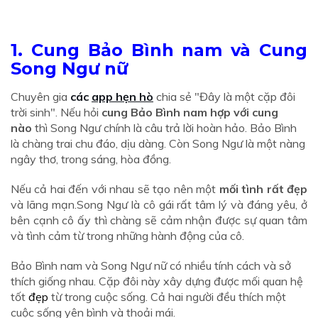
1. Cung Bảo Bình nam và Cung
Song Ngư nữ
Chuyên gia
các
app hẹn hò
chia sẻ "Đây là một cặp đôi
trời sinh". Nếu hỏi
cung Bảo Bình nam hợp với cung
nào
thì Song Ngư chính là câu trả lời hoàn hảo. Bảo Bình
là chàng trai chu đáo, dịu dàng. Còn Song Ngư là một nàng
ngây thơ, trong sáng, hòa đồng.​​​​​
Nếu cả hai đến với nhau sẽ tạo nên một
mối tình rất đẹp
và lãng mạn.Song Ngư là cô gái rất tâm lý và đáng yêu, ở
bên cạnh cô ấy thì chàng sẽ cảm nhận được sự quan tâm
và tình cảm từ trong những hành động của cô.
Bảo Bình nam và Song Ngư nữ có nhiều tính cách và sở
thích giống nhau. Cặp đôi này xây dựng được mối quan hệ
tốt
đẹp
từ trong cuộc sống. Cả hai người đều thích một
cuộc sống yên bình và thoải mái.