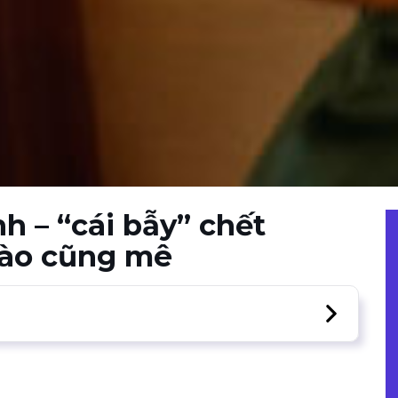
h – “cái bẫy” chết
nào cũng mê
ời yêu một mình
oàn, cảm giác bình yên