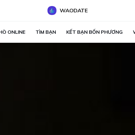
WAODATE
HÒ ONLINE
TÌM BẠN
KẾT BẠN BỐN PHƯƠNG