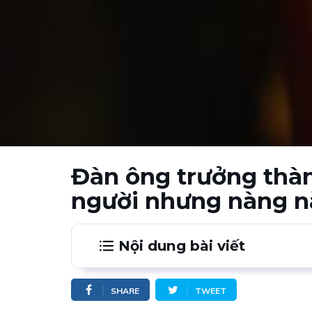
Đàn ông trưởng thàn
người nhưng nàng 
Nội dung bài viết
1.
Đàn ông trưởng thành không để ngư
SHARE
TWEET
2.
Mang đến cho người mình yêu sự an t