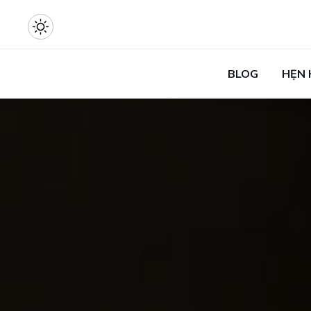
BLOG
HẸN 