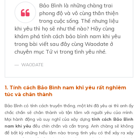
Bảo Bình là những chàng trai
3.
3. Tính cách cung Bảo Bình nam khi yêu đôi khi
phong độ và vô cùng thân thiện
cũng thích tự do thoải mái
trong cuộc sống. Thế nhưng liệu
4.
4. Bảo Bình nam khi yêu luôn có những suy nghĩ
khi yêu thì họ sẽ như thế nào? Hãy cùng
sáng tạo và thú vị
khám phá tính cách bảo bình nam khi yêu
trong bài viết sau đây cùng Waodate ở
chuyên mục Tử vi trong tình yêu nhé.
WAODATE
1. T
ính cách Bảo Bình nam khi yêu
rất nghiêm
túc và chân thành
Bảo Bình có tính cách truyền thống, một khi đã yêu ai thì anh ấy
chắc chắn sẽ chân thành và tận tâm với người yêu của mình.
Mọi hành động và suy nghĩ của xây dựng
tính cách Bảo Bình
nam khi yêu
đều chín chắn và cẩn trọng. Anh chàng sẽ không
để bất kỳ những hiểu lầm nào trong tình yêu có thể xảy ra xảy