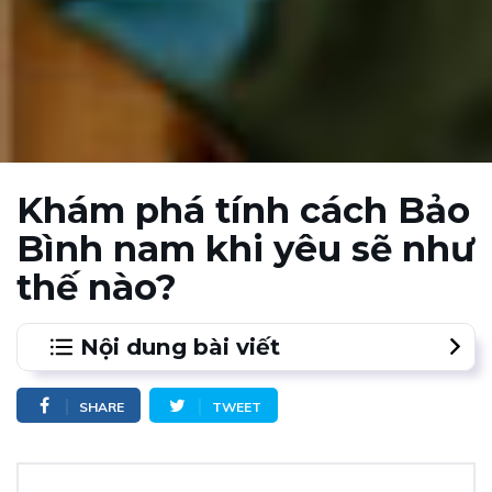
Khám phá tính cách Bảo
Bình nam khi yêu sẽ như
thế nào?
Nội dung bài viết
1.
1. Tính cách Bảo Bình nam khi yêu rất nghiêm túc
SHARE
TWEET
và chân thành
2.
2. Tính cách Bảo Bình nam khi yêu thì sẽ là người
suy nghĩ sâu sắc