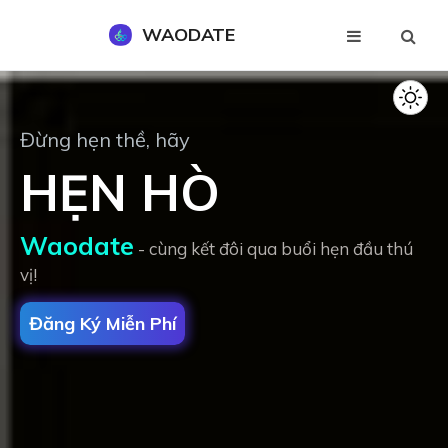
WAODATE
Đăng Ký Miễn Phí