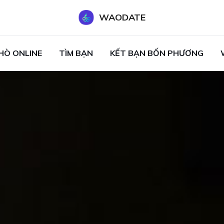
WAODATE
HÒ ONLINE
TÌM BẠN
KẾT BẠN BỐN PHƯƠNG