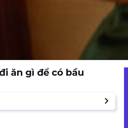
i ăn gì để có bầu
hớ