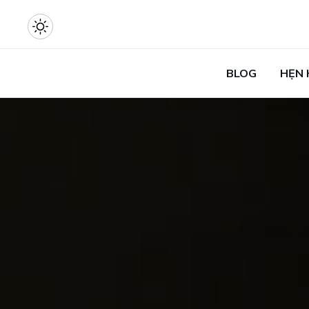
BLOG
HẸN 