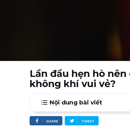
Lần đầu hẹn hò nên đ
không khí vui vẻ?
Nội dung bài viết
1.
Ăn những món nhẹ nhàng
SHARE
TWEET
2.
Chọn món ăn cũng cần gây thương n