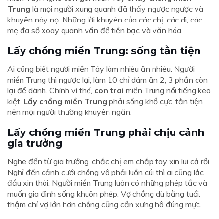
Trung
là mọi người xung quanh đã thấy ngược ngược và
khuyên này nọ. Những lời khuyên của các chị, các dì, các
mẹ đa số xoay quanh vấn đề tiền bạc và văn hóa.
Lấy chồng miền Trung: sống tằn tiện
Ai cũng biết người miền Tây làm nhiêu ăn nhiêu. Người
miền Trung thì ngược lại, làm 10 chỉ dám ăn 2, 3 phần còn
lại để dành. Chính vì thế,
con trai
miền Trung nổi tiếng keo
kiệt.
Lấy chồng miền Trung
phải sống khổ cực, tằn tiện
nên mọi người thường khuyên ngăn.
Lấy chồng miền Trung phải chịu cảnh
gia trưởng
Nghe đến từ gia trưởng, chắc chị em chắp tay xin lui cả rồi.
Nghĩ đến cảnh cưới chồng vô phải luồn cúi thì ai cũng lắc
đầu xin thôi. Người miền Trung luôn có những phép tắc và
muốn gia đình sống khuôn phép. Vợ chồng dù bằng tuổi,
thậm chí vợ lớn hơn chồng cũng cần xưng hô đúng mực.