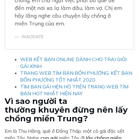
đến một nơi xa lạ làm dâu, làm vợ. Chị em
hãy lắng nghe câu chuyện lấy chồng ở
miền Trung của em.
WAODATE
WEB KẾT BẠN ONLINE DÀNH CHO TRAI GIỎI
GÁI XINH
TRANG WEB TÌM BẠN BỐN PHƯƠNG, KẾT BẠN
BỐN PHƯƠNG TỐT NHẤT 2020
TÌM BẠN GÁI HẸN HÒ TRÊN TRANG WEB TÌM
BẠN HOT NHẤT HIỆN NAY
Vì sao người ta
thường khuyên đừng nên lấy
chồng miền Trung?
Em là Thu Hằng, quê ở Đồng Tháp, một cô gái đặc sệt
miền Tây. Nghe
con gái
miền Tây đi
lấy chồng miền