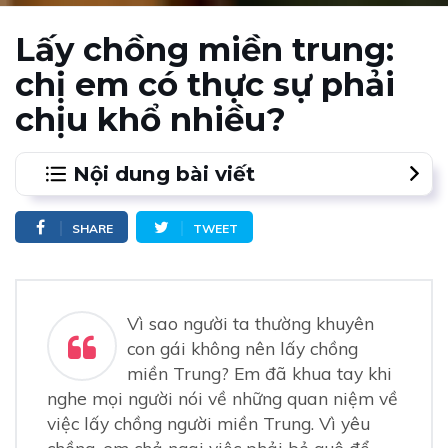
Lấy chồng miền trung:
chị em có thực sự phải
chịu khổ nhiều?
Nội dung bài viết
1.
Vì sao người ta thường khuyên đừng nên lấy chồng
SHARE
TWEET
miền Trung?
Lấy chồng miền Trung: sống tằn tiện
Lấy chồng miền Trung phải chịu cảnh gia trưởng
2.
Cuộc sống thay đổi hoàn toàn khi lấy chồng miền
Vì sao người ta thường khuyên
Trung
con gái không nên lấy chồng
Ngày về ra mắt
miền Trung? Em đã khua tay khi
Cuộc sống khi lấy chồng miền Trung
Chồng em ki bo
nghe mọi người nói về những quan niệm về
Chồng em gia trưởng
việc lấy chồng người miền Trung. Vì yêu
Lấy chồng miền Trung kém lãng mạn
chồng, em chả ngại việc phải bỏ quê để