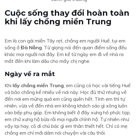
Cuộc sống thay đổi hoàn toàn
khi lấy chồng miền Trung
Em là con gái miền Tây rẹt, chồng em người Huế, tụi em
sống ở
Đà Nẵng
. Từ giọng nói đến quan điểm sống đều
khác mọi người nơi đây. Em kể từ ngày em đi về nhà ra
mắt đến khi làm dâu cho mấy chị nghe.
Ngày về ra mắt
Khi
lấy chồng miền Trung
, em cũng có học vài tiếng Huế
và bảo chồng kể nhiều về nơi này. Học đủ thứ nhưng về
đến nơi em mừng quá em cũng quên hết. Tính em thì tự
nhiên, vừa về đến nhà em không khách sáo gì xông luôn
vào bếp phụ giúp. Em không biết ở đây xưng hô phức tạp,
em chứ xưng hộ bừa rồi mọi người chỉnh hộ. Tự nhiên như
vậy lại hay, cô dì chú bác gì em thân thiết hết. Chỉ có mẹ
chồng em chỉ mới dám nói chuyện vài câu thôi.