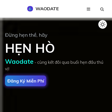
WAODATE
Đăng Ký Miễn Phí