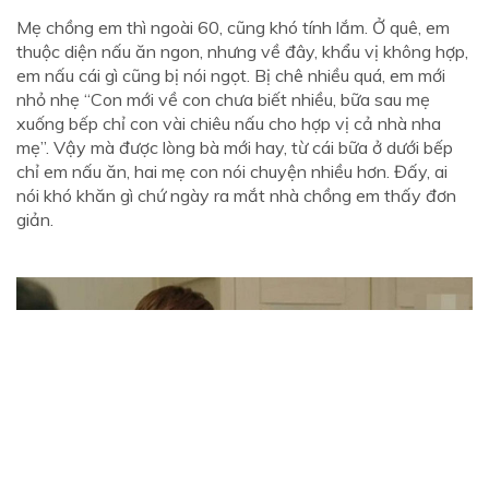
Mẹ chồng em thì ngoài 60, cũng khó tính lắm. Ở quê, em
thuộc diện nấu ăn ngon, nhưng về đây, khẩu vị không hợp,
em nấu cái gì cũng bị nói ngọt. Bị chê nhiều quá, em mới
nhỏ nhẹ “Con mới về con chưa biết nhiều, bữa sau mẹ
xuống bếp chỉ con vài chiêu nấu cho hợp vị cả nhà nha
mẹ”. Vậy mà được lòng bà mới hay, từ cái bữa ở dưới bếp
chỉ em nấu ăn, hai mẹ con nói chuyện nhiều hơn. Đấy, ai
nói khó khăn gì chứ ngày ra mắt nhà chồng em thấy đơn
giản.