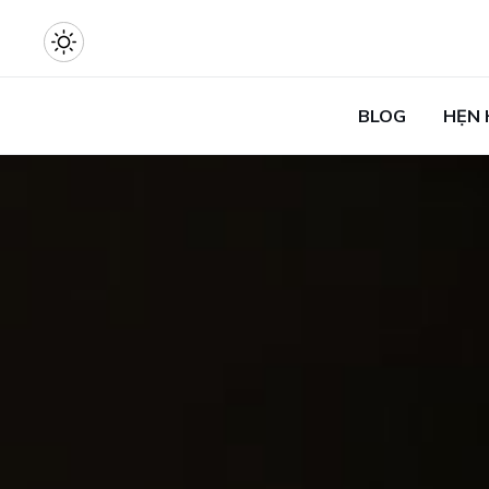
BLOG
HẸN 