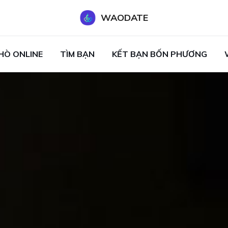
WAODATE
HÒ ONLINE
TÌM BẠN
KẾT BẠN BỐN PHƯƠNG