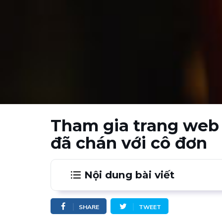
Tham gia trang web 
đã chán với cô đơn
Nội dung bài viết
1.
Bạn tự tạo buổi hẹn lý tưởng trên we
SHARE
TWEET
2.
Chủ động đi tìm người yêu