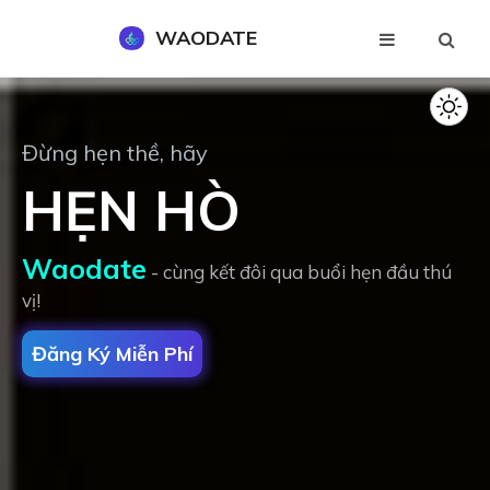
WAODATE
Đăng Ký Miễn Phí