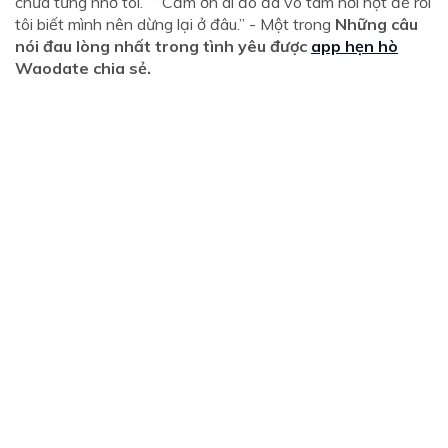
chưa từng nhớ tôi.” “Cảm ơn ai đó đã vô tâm hời hợt để rồi
tôi biết mình nên dừng lại ở đâu.” - Một trong
Những câu
nói đau lòng nhất trong tình yêu được
app hẹn hò
Waodate chia sẻ.
Và nếu bạn đang cần một môi trường kết giao bạn bè đủ
tiêu chuẩn giỏi – đẹp thì đừng bỏ lỡ cơ hội tham gia
Waodate nhé. Chắc chắn khi tham gia bạn sẽ vơi bớt nổi
cơ đơn
Đăng ký ngay
Anh nói em đi tìm người khác sao? Em sẽ tìm chứ nhưng
chắc chắn sẽ không tìm một người như anh đâu vì anh
không xứng đáng với tình cảm của e.
Lúc đã chia tay rồi thì có nói gì cùng thành thừa, chúng ta
không xứng đáng với tình yêu mà chúng ta đã cố gắng giữ