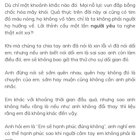
Dù chỉ một khoảnh khắc nào đó. Mọi nỗ lực vun đắp bỗng
chốc hóa mây khói. Quả thực trên đời này ai cũng có tim
đỏ máu nóng, họ không vô tâm, chỉ là ta không phải người
họ hướng về. Lời thỉnh cầu một lần
người yêu
ta nghe
thật xót xa?!
Khi mà chúng ta chia tay anh đã nói là xin lỗi vì đã nói dối
em, nhưng nếu anh biết nói dối em là sai sao anh còn làm
điều đó, em sẽ không bao giờ tha thứ cho sự dối gian đó.
Anh đừng nói sẽ sớm quên nhau, quên hay không đó là
chuyện của em, sớm hay muộn cũng không cần anh phải
nhắc.
Em khác với khoảng thời gian đầu quá, nhưng sao anh
không hiểu rằng là nếu như anh không đổi thay thì liệu
rằng em đã không khác đến vậy.
Anh hỏi em là “Em sẽ hạnh phúc đúng không”, anh nghĩ em
có thể hạnh phúc sao khi người cầm tay em không phải là
anh.