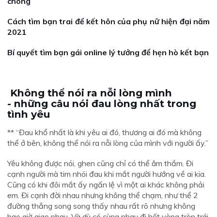
chóng
Cách tìm bạn trai để kết hôn của phụ nữ hiện đại năm
2021
Bí quyết tìm bạn gái online lý tưởng để hẹn hò kết bạn
Không thể nói ra nỗi lòng mình
- những câu nói đau lòng nhất trong
tình yêu
** “Đau khổ nhất là khi yêu ai đó, thương ai đó mà không
thể ở bên, không thể nói ra nỗi lòng của mình với người ấy.”
Yêu không được nói, ghen cũng chỉ có thể âm thầm. Đi
cạnh người mà tim nhói đau khi mắt người hướng về ai kia.
Cũng có khi đôi mắt ấy ngấn lệ vì một ai khác không phải
em. Đi cạnh đời nhau nhưng không thể chạm, như thể 2
đường thẳng song song thấy nhau rất rõ nhưng không
bao giờ giao nhau. Và dù có cùng nhau đi hết vòng tròn trái