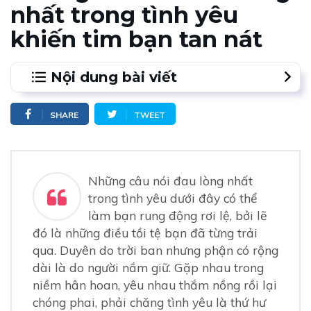
nhất trong tình yêu
khiến tim bạn tan nát
Nội dung bài viết
1.
Cuộc tình tan vỡ - Những câu nói đau lòng nhất
SHARE
TWEET
trong tình yêu
2.
Không thể nói ra nỗi lòng mình - những câu nói
đau lòng nhất trong tình yêu
Những câu nói đau lòng nhất
3.
Xa cách và nỗi đau hòa làm một
trong tình yêu dưới đây có thể
4.
Sự đáng sợ nhất chính là cô độc, là một mình
làm bạn rung động rơi lệ, bởi lẽ
đó là những điều tồi tệ bạn đã từng trải
qua. Duyên do trời ban nhưng phận có rộng
dài là do người nắm giữ. Gặp nhau trong
niềm hân hoan, yêu nhau thắm nồng rồi lại
chóng phai, phải chăng tình yêu là thứ hư