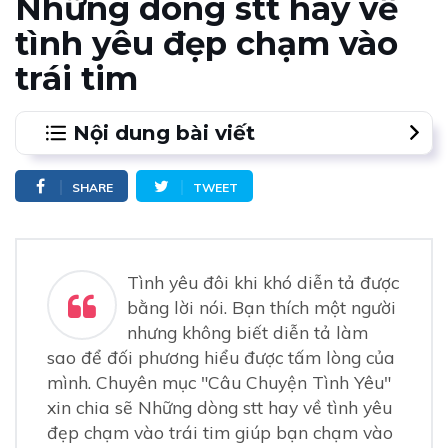
Những dòng stt hay về
tình yêu đẹp chạm vào
trái tim
Nội dung bài viết
1.
** Dưới đây là một số dòng stt hay về tình yêu
SHARE
TWEET
đẹp các bạn có thể tham khảo thêm:
2.
** Waodate xin chia sẻ thêm thêm một vài dòng stt
hay về tình yêu đẹp và cảm động dưới đây:
Tình yêu đôi khi khó diễn tả được
bằng lời nói. Bạn thích một người
nhưng không biết diễn tả làm
sao để đối phương hiểu được tấm lòng của
mình. Chuyên mục "Câu Chuyện Tình Yêu"
xin chia sẽ Những dòng stt hay về tình yêu
đẹp chạm vào trái tim giúp bạn chạm vào