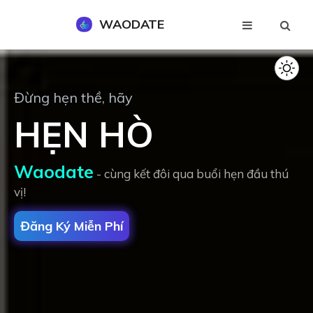
WAODATE
Đăng Ký Miễn Phí