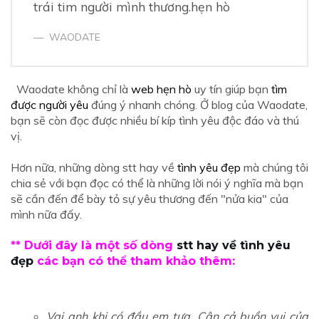
trái tim người mình thương.hẹn hò
WAODATE
Waodate không chỉ là
web hẹn hò
uy tín giúp bạn
tìm
được người yêu
đúng ý nhanh chóng. Ở blog của Waodate,
bạn sẽ còn đọc được nhiều bí kíp tình yêu độc đáo và thú
vị.
Hơn nữa, những dòng stt hay về
tình yêu đẹp
mà chúng tôi
chia sẻ với bạn đọc có thể là những lời nói ý nghĩa mà bạn
sẽ cần đến để bày tỏ sự yêu thương đến "nửa kia" của
mình nữa đấy.
** Dưới đây là một số dòng
stt hay về tình yêu
đẹp
các bạn có thể tham khảo thêm:
Vai anh khi có đầu em tựa. Cân cả buồn vui của