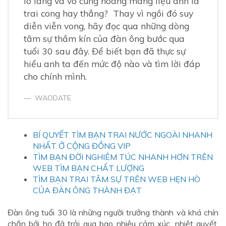
lo lắng và vô cùng hoang mang liệu anh là
trai cong hay thẳng? Thay vì ngồi đó suy
diễn viễn vong, hãy đọc qua những dòng
tâm sự thầm kín của đàn ông bước qua
tuổi 30 sau đây. Để biết bạn đã thực sự
hiểu anh ta đến mức độ nào và tìm lời đáp
cho chính mình.
WAODATE
BÍ QUYẾT TÌM BẠN TRAI NƯỚC NGOÀI NHANH
NHẤT Ở CỘNG ĐỒNG VIP
TÌM BẠN ĐỜI NGHIÊM TÚC NHANH HƠN TRÊN
WEB TÌM BẠN CHẤT LƯỢNG
TÌM BẠN TRAI TÂM SỰ TRÊN WEB HẸN HÒ
CỦA ĐÀN ÔNG THÀNH ĐẠT
Đàn ông tuổi 30 là những người trưởng thành và khá chín
chắn bởi họ đã trải qua bao nhiêu cảm xúc, nhiệt quyết,