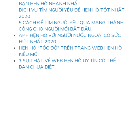
BẠN HẸN HÒ NHANH NHẤT
DỊCH VỤ TÌM NGƯỜI YÊU ĐỂ HẸN HÒ TỐT NHẤT
2020
5 CÁCH ĐỂ TÌM NGƯỜI YÊU QUA MẠNG THÀNH
CÔNG CHO NGƯỜI MỚI BẮT ĐẦU
APP HẸN HÒ VỚI NGƯỜI NƯỚC NGOÀI CÓ SỨC
HÚT NHẤT 2020
HẸN HÒ "TỐC ĐỘ" TRÊN TRANG WEB HẸN HÒ
KIỂU MỚI
3 SỰ THẬT VỀ WEB HẸN HÒ UY TÍN CÓ THỂ
BẠN CHƯA BIẾT
1.3. 30 tuổi, họ ghét thay đổi thói quen
hằng ngày
Về trang phục, họ không có sở thích lựa chọn nhiều bộ
trang phục cho mình. Những bộ đồ họ thường chọn là
những trang phục nhẹ nhàng, lịch lãm thể hiện sự trưởng
thành và đẳng cấp.