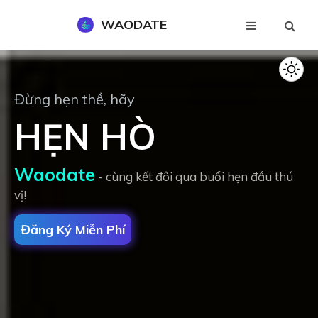
WAODATE
Đăng Ký Miễn Phí