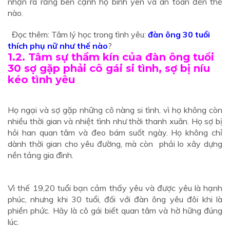
nhận ra rằng bên cạnh họ bình yên và an toàn đến thế
nào.
Đọc thêm: Tâm lý học trong tình yêu:
đàn ông 30 tuổi
thích phụ nữ như thế nào
?
1.2. Tâm sự thầm kín của đàn ông tuổi
30 sợ gặp phải cô gái si tình, sợ bị níu
kéo tình yêu
Họ ngại và sợ gặp những cô nàng si tình, vì họ không còn
nhiều thời gian và nhiệt tình như thời thanh xuân. Họ sợ bị
hỏi han quan tâm và đeo bám suốt ngày. Họ không chỉ
dành thời gian cho yêu đường, mà còn phải lo xây dựng
nền tảng gia đình.
Vì thế 19,20 tuổi bạn cảm thấy yêu và được yêu là hạnh
phúc, nhưng khi 30 tuổi, đối với đàn ông yêu đôi khi là
phiền phức. Hãy là cô gái biết quan tâm và hờ hững đúng
lúc.