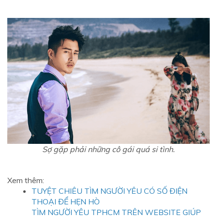
Sợ gặp phải những cô gái quá si tình.
Xem thêm:
TUYỆT CHIÊU TÌM NGƯỜI YÊU CÓ SỐ ĐIỆN
THOẠI ĐỂ HẸN HÒ
TÌM NGƯỜI YÊU TPHCM TRÊN WEBSITE GIÚP