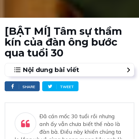
[BẬT MÍ] Tâm sự thầm
kín của đàn ông bước
qua tuổi 30
Nội dung bài viết
1.
1.1. Tâm sự thầm kín của đàn ông - Nghiêm túc hơn
SHARE
TWEET
trong tình yêu
2.
1.2. Tâm sự thầm kín của đàn ông tuổi 30 sợ gặp
phải cô gái si tình, sợ bị níu kéo tình yêu
Đã cán mốc 30 tuổi rồi nhưng
3.
1.3. 30 tuổi, họ ghét thay đổi thói quen hằng ngày
anh ấy vẫn chưa biết thế nào là
4.
1.4. Tâm sự thầm kín của đàn ông - Biết làm chủ
đàn bà. Điều này khiến chúng ta
cảm xúc