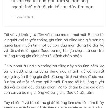
tư vấn cho tôi qua bài “tâm sự đàn ông
ngoại tình” mà tôi xin kể sau đây. tìm bạn
WAODATE
Tôi và vợ không tự đến với nhau mà do mai mối. Ba mẹ tôi
là người khá truyền thống, gia đình tôi cũng khá giả nên hai
người luôn muốn tìm một cô con dâu môn đăng hộ đối. Và
vợ tôi chính là người được ba mẹ tôi lựa chọn. Là con trai
trưởng trong gia đình nên tôi đành chấp nhận.
Ở với nhau lâu, hai vợ chồng tôi cũng nảy sinh tình cảm. Vợ
tôi là người phụ nữ công dung ngôn hạnh đủ cả và rất
trọng truyền thống gia đình. Chúng tôi ở với nhau được hơn
3 năm, có một cô con gái 2 tuổi. Ba mẹ tôi hài lòng tuyệt
đối với cô con dâu đã lựa chọn. Vợ tôi chăm lo cho gia đình,
con cái và ba mẹ chồng vô cùng chu đáo và tận tâm.
Tuy nhiên ở vợ tôi có thứ gì đó không làm cho tôi cảm thấy
hạnh phúc thật sự. Cô ấy làm vợ quá chuẩn mực, quá cầu