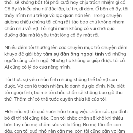
thôi, sẽ không bắt tôi phải cưới hay chịu trách nhiệm gì cả.
Cô ấy là kiểu phụ nữ độc lập, tự tin, dí dỏm. Ở bên cô ấy, tôi
thấy mình như trẻ lại và lạc quan hẳn lên. Trong chuyện
giường chiếu chúng tôi cũng rất táo bạo chứ không nhàm
chán như với vợ. Tôi nghĩ mình không có vui chơi qua
đường đâu mà là yêu thật lòng cô ấy mất rồi.
Nhiều đêm tôi thường lên các chuyện mục trò chuyện đêm
khuya để giải bày
tâm sự đàn ông ngoại tình
với những
người cùng cảnh ngộ. Nhưng họ không ai giúp được tôi cả.
Ai cũng có lý do của riêng mình.
Tôi thực sự yêu nhân tình nhưng không thể bỏ vợ con
được. Vợ con là trách nhiệm, là danh dự gia đình. Nếu biết
tôi ngoại tình, ba mẹ tôi chắc chắn sẽ không bao giờ tha
thứ. Thậm chí có thể tước quyền thừa kế của tôi.
Hơn nữa vợ tôi quá hoàn hảo trong việc chăm sóc gia đình,
bỏ đi thì tôi cũng tiếc. Con tôi chắc chắn sẽ khổ khi thiếu
bàn tay của mẹ chăm sóc và lo lắng. Ba mẹ tôi cần con
dâu, con tôi quá nhỏ nên cần mẹ, còn tôi cũng cần vợ làm