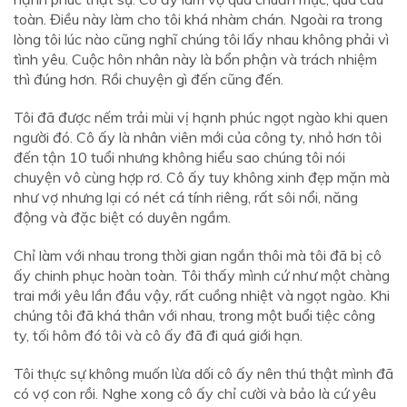
toàn. Điều này làm cho tôi khá nhàm chán. Ngoài ra trong
lòng tôi lúc nào cũng nghĩ chúng tôi lấy nhau không phải vì
tình yêu. Cuộc hôn nhân này là bổn phận và trách nhiệm
thì đúng hơn. Rồi chuyện gì đến cũng đến.
Tôi đã được nếm trải mùi vị hạnh phúc ngọt ngào khi quen
người đó. Cô ấy là nhân viên mới của công ty, nhỏ hơn tôi
đến tận 10 tuổi nhưng không hiểu sao chúng tôi nói
chuyện vô cùng hợp rơ. Cô ấy tuy không xinh đẹp mặn mà
như vợ nhưng lại có nét cá tính riêng, rất sôi nổi, năng
động và đặc biệt có duyên ngầm.
Chỉ làm với nhau trong thời gian ngắn thôi mà tôi đã bị cô
ấy chinh phục hoàn toàn. Tôi thấy mình cứ như một chàng
trai mới yêu lần đầu vậy, rất cuồng nhiệt và ngọt ngào. Khi
chúng tôi đã khá thân với nhau, trong một buổi tiệc công
ty, tối hôm đó tôi và cô ấy đã đi quá giới hạn.
Tôi thực sự không muốn lừa dối cô ấy nên thú thật mình đã
có vợ con rồi. Nghe xong cô ấy chỉ cười và bảo là cứ yêu