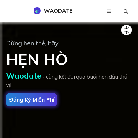
WAODATE
Đăng Ký Miễn Phí