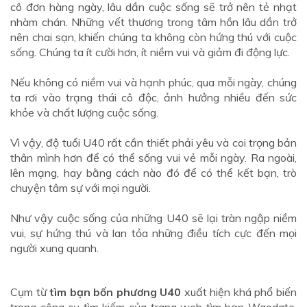
cô đơn hàng ngày, lâu dần cuộc sống sẽ trở nên tẻ nhạt
nhàm chán. Những vết thương trong tâm hồn lâu dần trở
nên chai sạn, khiến chúng ta không còn hứng thú với cuộc
sống. Chúng ta ít cười hơn, ít niềm vui và giảm đi động lực.
Nếu không có niềm vui và hạnh phúc, qua mỗi ngày, chúng
ta rơi vào trạng thái cô độc, ảnh hưởng nhiều đến sức
khỏe và chất lượng cuộc sống.
Vì vậy, độ tuổi U40 rất cần thiết phải yêu và coi trọng bản
thân mình hơn để có thể sống vui vẻ mỗi ngày. Ra ngoài,
lên mạng, hay bằng cách nào đó để có thể kết bạn, trò
chuyện tâm sự với mọi người.
Như vậy cuộc sống của những U40 sẽ lại tràn ngập niềm
vui, sự hứng thú và lan tỏa những điều tích cực đến mọi
người xung quanh.
Cụm từ
tìm bạn bốn phương U40
xuất hiện khá phổ biến
trong công cụ tìm kiếm của
trang web tìm bạn Waodate.