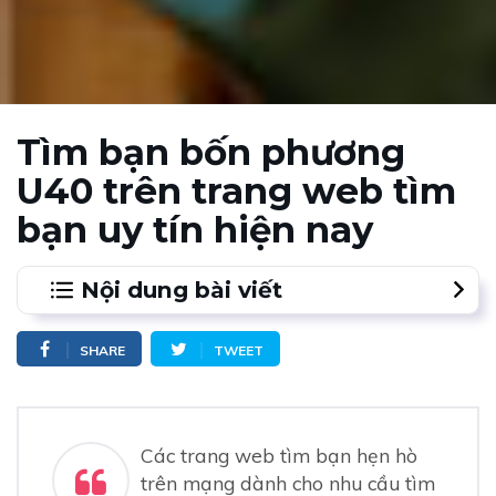
Tìm bạn bốn phương
U40 trên trang web tìm
bạn uy tín hiện nay
Nội dung bài viết
1.
Người dùng tạo buổi hẹn hò để tìm bạn bốn phương
SHARE
TWEET
U40
2.
Xóa bỏ ngại ngần khi tìm bạn bốn phương U40 trên
Waodate
Các trang web tìm bạn hẹn hò
trên mạng dành cho nhu cầu tìm