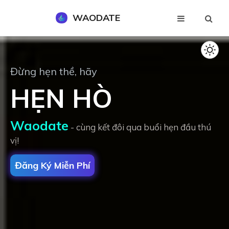
WAODATE
Đăng Ký Miễn Phí