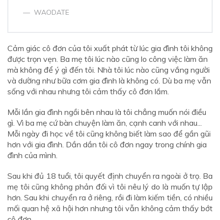
WAODATE
Cảm giác cô đơn của tôi xuất phát từ lúc gia đình tôi không
được trọn vẹn. Ba mẹ tôi lúc nào cũng lo công việc làm ăn
mà không để ý gì đến tôi. Nhà tôi lúc nào cũng vắng người
và dường như bữa cơm gia đình là không có. Dù ba mẹ vẫn
sống với nhau nhưng tôi cảm thấy cô đơn lắm.
Mỗi lần gia đình ngồi bên nhau là tôi chẳng muốn nói điều
gì. Vì ba mẹ cứ bàn chuyện làm ăn, cạnh canh với nhau...
Mỗi ngày đi học về tôi cũng không biết làm sao để gần gũi
hơn với gia đình. Dần dần tôi cô đơn ngay trong chính gia
đình của mình.
Sau khi đủ 18 tuổi, tôi quyết định chuyển ra ngoài ở trọ. Ba
mẹ tôi cũng không phản đối vì tôi nêu lý do là muốn tự lập
hơn. Sau khi chuyển ra ở riêng, rồi đi làm kiếm tiền, có nhiều
mối quan hệ xã hội hơn nhưng tôi vẫn không cảm thấy bớt
cô đơn.