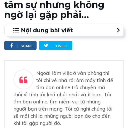
tâm sự nhưng không
ngờ lại gặp phải…
Nội dung bài viết
1.
Cuộc đời tôi đã thay đổi khi tôi vào trang web tìm
SHARE
TWEET
bạn online đó
2.
Hãy dũng cảm tiến tới, hạnh phúc sẽ chờ đón bạn
Ngoài làm việc ở văn phòng thì
tôi chỉ về nhà rồi ôm máy tính để
tìm bạn online trò chuyện mà
thôi vì tính tôi khá nhút nhát và ít bạn. Tôi
tìm bạn online, tìm niềm vui từ những
người bạn trên mạng. Tôi cứ nghĩ chúng tôi
sẽ mãi chỉ là những người bạn ảo cho đến
khi tôi gặp người đó.