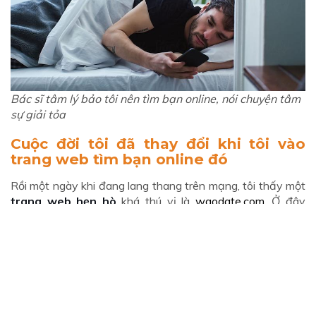
Bác sĩ tâm lý bảo tôi nên tìm bạn online, nói chuyện tâm
sự giải tỏa
Cuộc đời tôi đã thay đổi khi tôi vào
trang web tìm bạn online đó
Rồi một ngày khi đang lang thang trên mạng, tôi thấy một
trang web hẹn hò
khá thú vị là
waodate.com.
Ở đây
người ta thường tạo những cuộc hẹn để gặp gỡ nhau ngoài
đời, tùy theo gu của mỗi người. Tôi mỉm cười vì nghĩ trang
web này không hợp với mình.
Tìm bạn online
để chat tôi
còn ngại thì nói gì đến việc gặp ở ngoài. Nhưng bỗng nhiên
có một kế hoạch hẹn hò kỳ lạ khiến tôi chú ý.
Cô gái này tạo cuộc hẹn đi ngắm sao. Thật sự từ nhỏ tôi