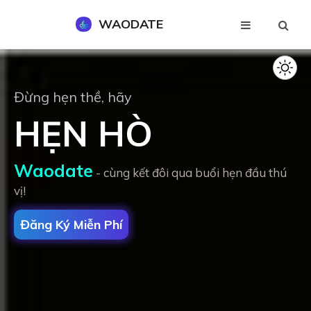
WAODATE
Đăng Ký Miễn Phí