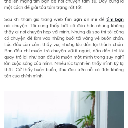
thể lên mạng tìm bạn để nói chuyện tâm sự. Đây cũng là
một cách để giải tỏa tâm trạng rất tốt.
Sau khi tham gia trang web
tìm bạn online
để
tìm bạn
nói chuyện. Tôi cũng thấy bớt cô đơn hơn nhưng không
thấy ai nói chuyện hợp với mình. Nhưng dù sao thì tôi cũng
có chuyện để làm vào những buổi tối vắng vẻ buồn chán.
Lúc đầu còn cảm thấy vui, nhưng lâu dần lại thành chán.
Ban đầu chỉ muốn trò chuyện với ít người, dần dần thì tôi
quay trở lại như ban đầu là muốn một mình trong suy nghĩ
lẫn cuộc sống của mình. Nhiều lúc tự nhiên thấy mình kỳ lạ
thật. Cứ thấy buồn buồn, đau đau trên nỗi cô đơn không
tên của chính mình.