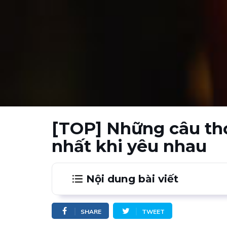
[TOP] Những câu th
nhất khi yêu nhau
Nội dung bài viết
1.
1.2. Bài thơ Yêu Em
SHARE
TWEET
2.
2.2. Bài thơ số Người ấy