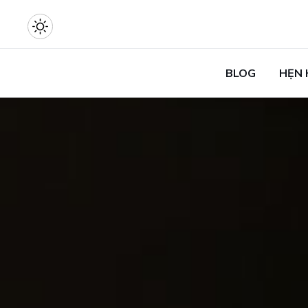
BLOG
HẸN 