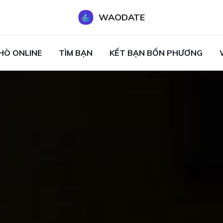
WAODATE
HÒ ONLINE
TÌM BẠN
KẾT BẠN BỐN PHƯƠNG