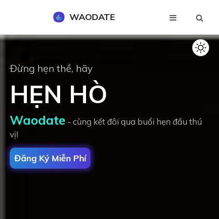
WAODATE
Đăng Ký Miễn Phí