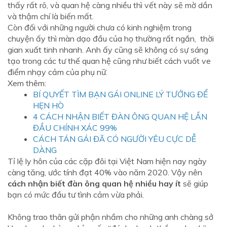
thấy rất rõ, và quan hệ càng nhiều thì vết này sẽ mờ dần
và thậm chí là biến mất.
Còn đối với những người chưa có kinh nghiệm trong
chuyện ấy thì màn dạo đầu của họ thường rất ngắn, thời
gian xuất tinh nhanh. Anh ấy cũng sẽ không có sự sáng
tạo trong các tư thế quan hệ cũng như biết cách vuốt ve
điểm nhạy cảm của phụ nữ.
Xem thêm:
BÍ QUYẾT TÌM BẠN GÁI ONLINE LÝ TƯỞNG ĐỂ
HẸN HÒ
4 CÁCH NHẬN BIẾT ĐÀN ÔNG QUAN HỆ LẦN
ĐẦU CHÍNH XÁC 99%
CÁCH TÁN GÁI ĐÃ CÓ NGƯỜI YÊU CỰC DỄ
DÀNG
Tỉ lệ ly hôn của các cặp đôi tại Việt Nam hiện nay ngày
càng tăng, ước tính đạt 40% vào năm 2020. Vậy nên
cách nhận biết đàn ông quan hệ nhiều hay ít
sẽ giúp
bạn có mức đầu tư tình cảm vừa phải.
Không trao thân gửi phận nhầm cho những anh chàng sở