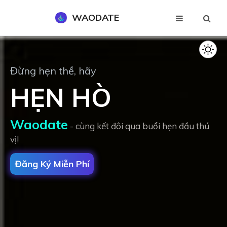
WAODATE
Đăng Ký Miễn Phí