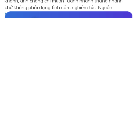
khanh, anh chàng chỉ muốn “đánh nhanh thắng nhanh”
chứ không phải dạng tình cảm nghiêm túc. Nguồn:
Waodate.com
Đăng ký ngay
BÀI VIẾT KHÁC
WAODATE TIPS
Cách tạo chatbot Telegram đơn giản, hỗ trợ bán
hàng hiệu quả
WAODATE