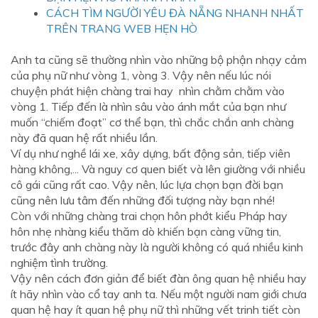
CÁCH TÌM NGƯỜI YÊU ĐÀ NẴNG NHANH NHẤT
TRÊN TRANG WEB HẸN HÒ
Anh ta cũng sẽ thường nhìn vào những bộ phận nhạy cảm
của phụ nữ như vòng 1, vòng 3. Vậy nên nếu lúc nói
chuyện phát hiện chàng trai hay nhìn chằm chằm vào
vòng 1. Tiếp đến là nhìn sâu vào ánh mắt của bạn như
muốn “chiếm đoạt” cơ thể bạn, thì chắc chắn anh chàng
này đã quan hệ rất nhiều lần.
Ví dụ như nghề lái xe, xây dựng, bất động sản, tiếp viên
hàng không,... Và nguy cơ quen biết và lên giường với nhiều
cô gái cũng rất cao. Vậy nên, lúc lựa chọn bạn đời bạn
cũng nên lưu tâm đến những đối tượng này bạn nhé!
Còn với những chàng trai chọn hôn phớt kiểu Pháp hay
hôn nhẹ nhàng kiểu thăm dò khiến bạn càng vững tin,
trước đây anh chàng này là người không có quá nhiều kinh
nghiệm tình trường.
Vậy nên cách đơn giản để biết đàn ông quan hệ nhiều hay
ít hãy nhìn vào cổ tay anh ta. Nếu một người nam giới chưa
quan hệ hay ít quan hệ phụ nữ thì những vết trinh tiết còn