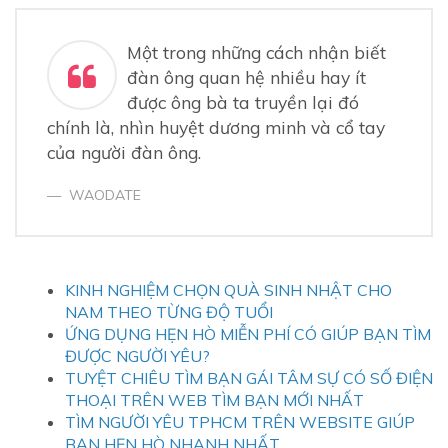
Một trong những cách nhận biết
đàn ông quan hệ nhiều hay ít
được ông bà ta truyền lại đó
chính là, nhìn huyệt dương minh và cổ tay
của người đàn ông.
WAODATE
KINH NGHIỆM CHỌN QUÀ SINH NHẬT CHO
NAM THEO TỪNG ĐỘ TUỔI
ỨNG DỤNG HẸN HÒ MIỄN PHÍ CÓ GIÚP BẠN TÌM
ĐƯỢC NGƯỜI YÊU?
TUYỆT CHIÊU TÌM BẠN GÁI TÂM SỰ CÓ SỐ ĐIỆN
THOẠI TRÊN WEB TÌM BẠN MỚI NHẤT
TÌM NGƯỜI YÊU TPHCM TRÊN WEBSITE GIÚP
BẠN HẸN HÒ NHANH NHẤT