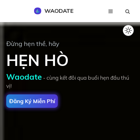
WAODATE
Đăng Ký Miễn Phí