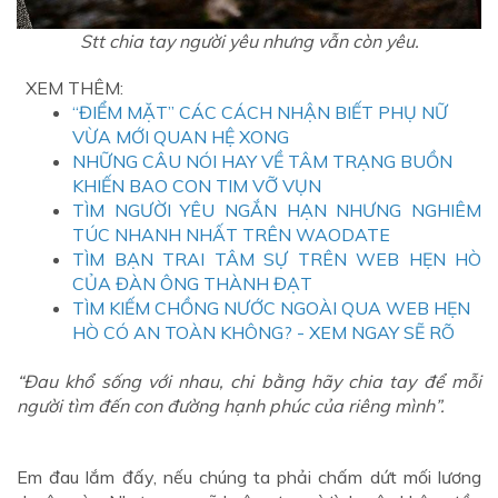
Stt chia tay người yêu nhưng vẫn còn yêu.
XEM THÊM:
“ĐIỂM MẶT” CÁC CÁCH NHẬN BIẾT PHỤ NỮ
VỪA MỚI QUAN HỆ XONG
NHỮNG CÂU NÓI HAY VỀ TÂM TRẠNG BUỒN
KHIẾN BAO CON TIM VỠ VỤN
TÌM NGƯỜI YÊU NGẮN HẠN NHƯNG NGHIÊM
TÚC NHANH NHẤT TRÊN WAODATE
TÌM BẠN TRAI TÂM SỰ TRÊN WEB HẸN HÒ
CỦA ĐÀN ÔNG THÀNH ĐẠT
TÌM KIẾM CHỒNG NƯỚC NGOÀI QUA WEB HẸN
HÒ CÓ AN TOÀN KHÔNG? - XEM NGAY SẼ RÕ
“Đau khổ sống với nhau, chi bằng hãy chia tay để mỗi
người tìm đến con đường hạnh phúc của riêng mình”.
Em đau lắm đấy, nếu chúng ta phải chấm dứt mối lương