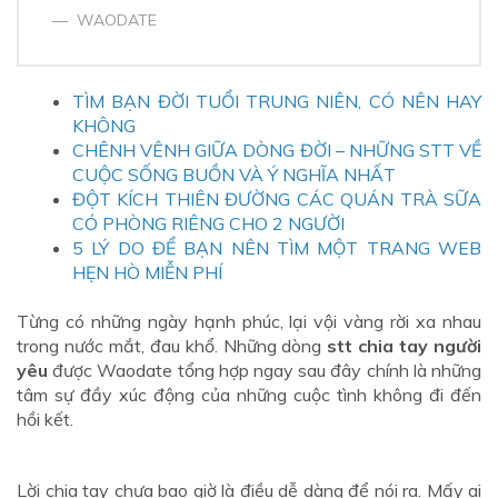
WAODATE
TÌM BẠN ĐỜI TUỔI TRUNG NIÊN, CÓ NÊN HAY
KHÔNG
CHÊNH VÊNH GIỮA DÒNG ĐỜI – NHỮNG STT VỀ
CUỘC SỐNG BUỒN VÀ Ý NGHĨA NHẤT
ĐỘT KÍCH THIÊN ĐƯỜNG CÁC QUÁN TRÀ SỮA
CÓ PHÒNG RIÊNG CHO 2 NGƯỜI
5 LÝ DO ĐỂ BẠN NÊN TÌM MỘT TRANG WEB
HẸN HÒ MIỄN PHÍ
Từng có những ngày hạnh phúc, lại vội vàng rời xa nhau
trong nước mắt, đau khổ. Những dòng
stt chia tay người
yêu
được Waodate tổng hợp ngay sau đây chính là những
tâm sự đầy xúc động của những cuộc tình không đi đến
hồi kết.
Lời chia tay chưa bao giờ là điều dễ dàng để nói ra. Mấy ai