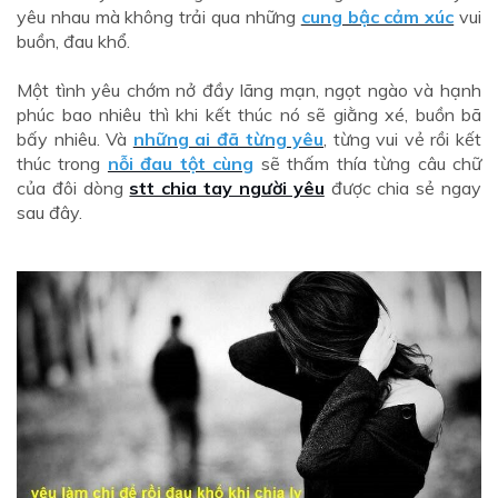
yêu nhau mà không trải qua những
cung bậc cảm xúc
vui
buồn, đau khổ.
Một tình yêu chớm nở đầy lãng mạn, ngọt ngào và hạnh
phúc bao nhiêu thì khi kết thúc nó sẽ giằng xé, buồn bã
bấy nhiêu. Và
những ai đã từng yêu
, từng vui vẻ rồi kết
thúc trong
nỗi đau tột cùng
sẽ thấm thía từng câu chữ
của đôi dòng
stt chia tay người yêu
được chia sẻ ngay
sau đây.