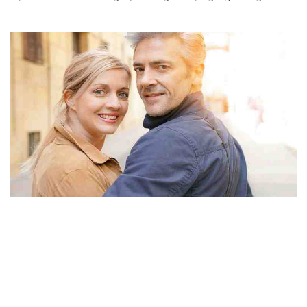
Phụ nữ dễ dàng tìm được bạn đời tuổi trung niên thành
đạt trên Waodate
Xem thêm:
Cách tìm bạn trai để kết hôn của phụ nữ
hiện đại năm 2021