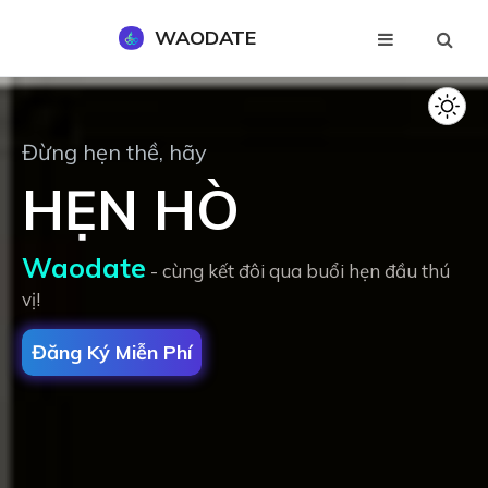
WAODATE
Đăng Ký Miễn Phí