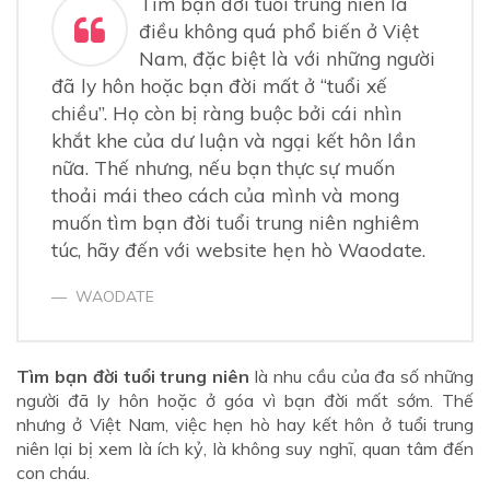
Tìm bạn đời tuổi trung niên là
điều không quá phổ biến ở Việt
Nam, đặc biệt là với những người
đã ly hôn hoặc bạn đời mất ở “tuổi xế
chiều”. Họ còn bị ràng buộc bởi cái nhìn
khắt khe của dư luận và ngại kết hôn lần
nữa. Thế nhưng, nếu bạn thực sự muốn
thoải mái theo cách của mình và mong
muốn tìm bạn đời tuổi trung niên nghiêm
túc, hãy đến với website hẹn hò Waodate.
WAODATE
Tìm bạn đời tuổi trung niên
là nhu cầu của đa số những
người đã ly hôn hoặc ở góa vì bạn đời mất sớm. Thế
nhưng ở Việt Nam, việc hẹn hò hay kết hôn ở tuổi trung
niên lại bị xem là ích kỷ, là không suy nghĩ, quan tâm đến
con cháu.