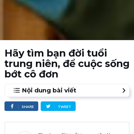
Hãy tìm bạn đời tuổi
trung niên, để cuộc sống
bớt cô đơn
Nội dung bài viết
1.
Độ tuổi nào cũng cần được yêu thương
SHARE
TWEET
2.
Hẹn hò với người bạn tuổi trung niên trên Waodate
3.
Cuộc sống bớt buồn tẻ
4.
Cùng dựa vào nhau để sống vui vẻ