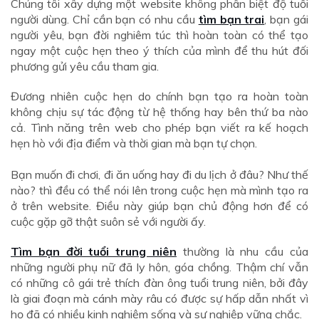
Chúng tôi xây dựng một website không phân biệt độ tuổi
người dùng. Chỉ cần bạn có nhu cầu
tìm bạn trai
, bạn gái
người yêu, bạn đời nghiêm túc thì hoàn toàn có thể tạo
ngay một cuộc hẹn theo ý thích của mình để thu hút đối
phương gửi yêu cầu tham gia.
Đương nhiên cuộc hẹn do chính bạn tạo ra hoàn toàn
không chịu sự tác động từ hệ thống hay bên thứ ba nào
cả. Tình năng trên web cho phép bạn viết ra kế hoạch
hẹn hò với địa điểm và thời gian mà bạn tự chọn.
Bạn muốn đi chơi, đi ăn uống hay đi du lịch ở đâu? Như thế
nào? thì đều có thể nói lên trong cuộc hẹn mà mình tạo ra
ở trên website. Điều này giúp bạn chủ động hơn để có
cuộc gặp gỡ thật suôn sẻ với người ấy.
Tìm bạn đời tuổi trung niên
thường là nhu cầu của
những người phụ nữ đã ly hôn, góa chồng. Thậm chí vẫn
có những cô gái trẻ thích đàn ông tuổi trung niên, bởi đây
là giai đoạn mà cánh mày râu có được sự hấp dẫn nhất vì
họ đã có nhiều kinh nghiệm sống và sự nghiệp vững chắc.