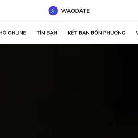
WAODATE
HÒ ONLINE
TÌM BẠN
KẾT BẠN BỐN PHƯƠNG