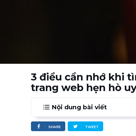
3 điều cần nhớ khi t
trang web hẹn hò uy
Nội dung bài viết
1.
Tạo buổi hẹn hò lãng mạn trên tran
SHARE
TWEET
2.
Một buổi hẹn hò thú vị nhờ vào trang