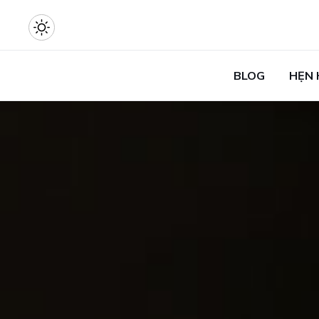
BLOG
HẸN 