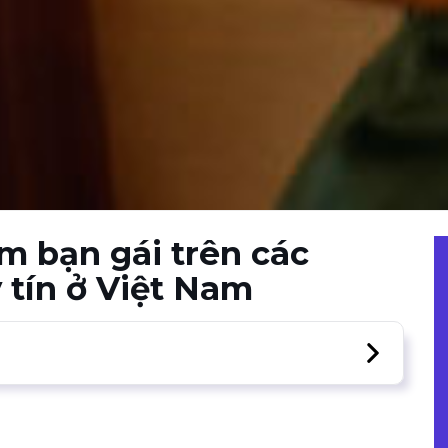
ìm bạn gái trên các
 tín ở Việt Nam
g web hẹn hò uy tín Waodate
 web hẹn hò uy tín