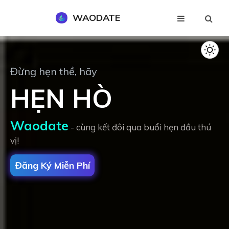
WAODATE
Đăng Ký Miễn Phí