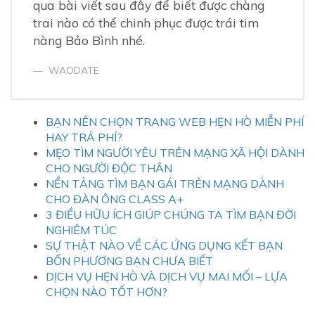
qua bài viết sau đây để biết được chàng
trai nào có thể chinh phục được trái tim
nàng Bảo Bình nhé.
WAODATE
BẠN NÊN CHỌN TRANG WEB HẸN HÒ MIỄN PHÍ
HAY TRẢ PHÍ?
MẸO TÌM NGƯỜI YÊU TRÊN MẠNG XÃ HỘI DÀNH
CHO NGƯỜI ĐỘC THÂN
NỀN TẢNG TÌM BẠN GÁI TRÊN MẠNG DÀNH
CHO ĐÀN ÔNG CLASS A+
3 ĐIỀU HỮU ÍCH GIÚP CHÚNG TA TÌM BẠN ĐỜI
NGHIÊM TÚC
SỰ THẬT NÀO VỀ CÁC ỨNG DỤNG KẾT BẠN
BỐN PHƯƠNG BẠN CHƯA BIẾT
DỊCH VỤ HẸN HÒ VÀ DỊCH VỤ MAI MỐI – LỰA
CHỌN NÀO TỐT HƠN?