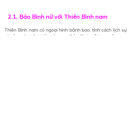
2.1. Bảo Bình nữ với Thiên Bình nam
Thiên Bình nam có ngoại hình bảnh bao, tính cách lịch sự
và rất nhã nhặn. Nếu hỏi
cung Bảo Bình nữ hợp với cung
nào
nhất? Thì Bảo Bình nam phù hợp tiêu chuẩn chung
của đa số phụ nữ cung Bảo Bình.
Khi yêu chàng Thiên Bình, cô gái Bảo Bình luôn có cảm
giác yên bình và vui vẻ khi bên người yêu. Bảo Bình nữ chu
đáo và tinh tế, thích nghệ thuật nên rất phù hợp với Thiên
Bình – một anh chàng yêu cái đẹp.
Khi yêu nhau thì cả hai nói chuyện với nhau rất hợp, bù trừ
khuyết điểm cho nhau, cùng tận hưởng cuộc sống theo
cách thức của riêng họ. Hơn nữa, vì vừa là người yêu vừa là
bạn bè nên chàng Thiên Bình và nàng Bảo Bình có thể
thoải mái chia sẻ những khó khăn trong cuộc sống cùng
với nhau.