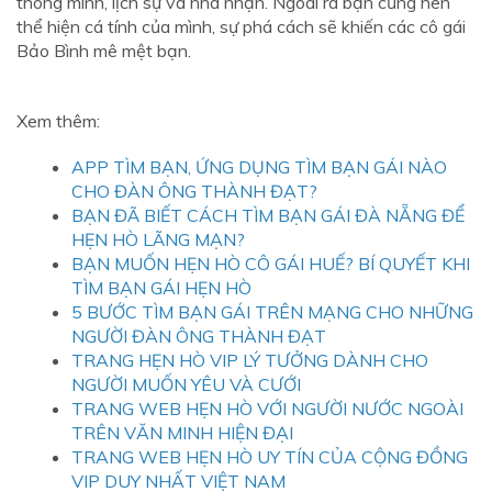
thông minh, lịch sự và nhã nhặn. Ngoài ra bạn cũng nên
thể hiện cá tính của mình, sự phá cách sẽ khiến các cô gái
Bảo Bình mê mệt bạn.
Xem thêm:
APP TÌM BẠN, ỨNG DỤNG TÌM BẠN GÁI NÀO
CHO ĐÀN ÔNG THÀNH ĐẠT?
BẠN ĐÃ BIẾT CÁCH TÌM BẠN GÁI ĐÀ NẴNG ĐỂ
HẸN HÒ LÃNG MẠN?
BẠN MUỐN HẸN HÒ CÔ GÁI HUẾ? BÍ QUYẾT KHI
TÌM BẠN GÁI HẸN HÒ
5 BƯỚC TÌM BẠN GÁI TRÊN MẠNG CHO NHỮNG
NGƯỜI ĐÀN ÔNG THÀNH ĐẠT
TRANG HẸN HÒ VIP LÝ TƯỞNG DÀNH CHO
NGƯỜI MUỐN YÊU VÀ CƯỚI
TRANG WEB HẸN HÒ VỚI NGƯỜI NƯỚC NGOÀI
TRÊN VĂN MINH HIỆN ĐẠI
TRANG WEB HẸN HÒ UY TÍN CỦA CỘNG ĐỒNG
VIP DUY NHẤT VIỆT NAM