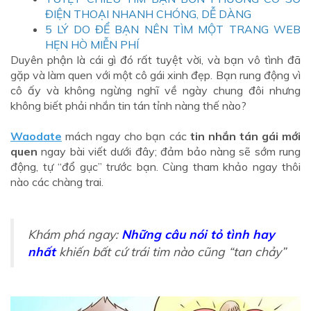
ĐIỆN THOẠI NHANH CHÓNG, DỄ DÀNG
5 LÝ DO ĐỂ BẠN NÊN TÌM MỘT TRANG WEB
HẸN HÒ MIỄN PHÍ
Duyên phận là cái gì đó rất tuyệt vời, và bạn vô tình đã
gặp và làm quen với một cô gái xinh đẹp. Bạn rung động vì
cô ấy và không ngừng nghĩ về ngày chung đôi nhưng
không biết phải nhắn tin tán tỉnh nàng thế nào?
Waodate
mách ngay cho bạn các
tin nhắn tán gái mới
quen
ngay bài viết dưới đây; đảm bảo nàng sẽ sớm rung
động, tự “đổ gục” trước bạn. Cùng tham khảo ngay thôi
nào các chàng trai.
Khám phá ngay:
Những câu nói tỏ tình hay
nhất
khiến bất cứ trái tim nào cũng “tan chảy”