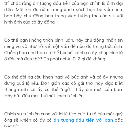
thì chắc rằng ấn tượng đầu tiên của bạn chính là ảnh đại
diện. Một khi đã nằm trong danh sách bạn bè với nhau,
bạn hãy chủ động hơn trong việc tương tác các stt với
hình ảnh của cô ấy đăng.
Có thể bạn không thích bình luận, hãy chủ động nhắn tin
riêng và vờ như hỏi về một vấn đề nào đó trong bức ảnh.
Chẳng hạn như bạn có thể hỏi bối cảnh cô ấy chụp hình là
ở đâu mà đẹp thế? Có phải nơi A, B, Z gì đó không.
Có thể đôi ba câu khen ngợi về bức ảnh và cô ấy nhưng
đừng quá lộ liễu. Đơn giản các cô gái thời nay đặc biệt
thông minh, cô ấy có thể “ngửi” thấy âm mưu của bạn.
Hãy bắt đầu mọi thứ một cách tự nhiên.
Chính sự tự nhiên cùng với lời lẽ tích cực, tử tế của một quý
ông sẽ khiến cô ấy có
ấn tượng đầu tiên với bạn
đặc
biệt tốt.