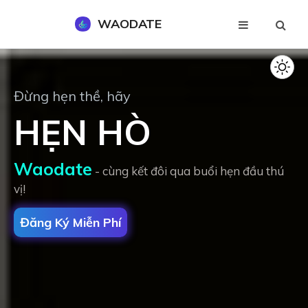
WAODATE
Đăng Ký Miễn Phí