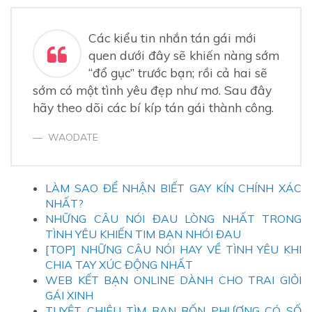
2.
Tiến xa hơn một bước nữa: Hỏi nàng về các thông
tin mang tính cá nhân
Các kiểu tin nhắn tán gái mới
3.
Kiểu bí kíp tán gái bằng tin nhắn mới quen thứ ba:
quen dưới đây sẽ khiến nàng sớm
Cùng nhau bàn về sở thích chung của cả hai
“đổ gục” trước bạn; rồi cả hai sẽ
4.
Bạn nhắn tin quan tâm đến vấn đề cuộc sống hằng
sớm có một tình yêu đẹp như mơ. Sau đây
ngày của người ấy
hãy theo dõi các bí kíp tán gái thành công.
5.
Sau cùng: Hãy nói tình cảm của bạn với người ấy
WAODATE
LÀM SAO ĐỂ NHẬN BIẾT GAY KÍN CHÍNH XÁC
NHẤT?
NHỮNG CÂU NÓI ĐAU LÒNG NHẤT TRONG
TÌNH YÊU KHIẾN TIM BẠN NHÓI ĐAU
[TOP] NHỮNG CÂU NÓI HAY VỀ TÌNH YÊU KHI
CHIA TAY XÚC ĐỘNG NHẤT
WEB KẾT BẠN ONLINE DÀNH CHO TRAI GIỎI
GÁI XINH
TUYỆT CHIÊU TÌM BẠN BỐN PHƯƠNG CÓ SỐ