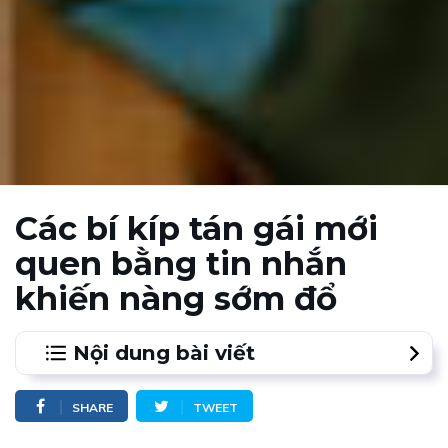
Các bí kíp tán gái mới
quen bằng tin nhắn
khiến nàng sớm đổ
Nội dung bài viết
1.
Kiểu tin nhắn tán gái mới quen thứ nhất: Hỏi thăm
SHARE
TWEET
những gì trên dòng thời gian