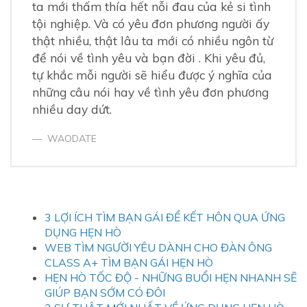
ta mới thấm thía hết nỗi đau của kẻ si tình
tội nghiệp. Và có yêu đơn phương người ấy
thật nhiều, thật lâu ta mới có nhiều ngôn từ
để nói về tình yêu và bạn đời . Khi yêu đủ,
tự khắc mỗi người sẽ hiểu được ý nghĩa của
những câu nói hay về tình yêu đơn phương
nhiều day dứt.
WAODATE
3 LỢI ÍCH TÌM BẠN GÁI ĐỂ KẾT HÔN QUA ỨNG
DỤNG HẸN HÒ
WEB TÌM NGƯỜI YÊU DÀNH CHO ĐÀN ÔNG
CLASS A+ TÌM BẠN GÁI HẸN HÒ
HẸN HÒ TỐC ĐỘ - NHỮNG BUỔI HẸN NHANH SẼ
GIÚP BẠN SỚM CÓ ĐÔI