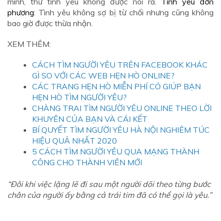
mình, thứ tình yêu không được nói ra.
Tình yêu đơn
phương
: Tình yêu không sợ bị từ chối nhưng cũng không
bao giờ được thừa nhận.
XEM THÊM:
CÁCH TÌM NGƯỜI YÊU TRÊN FACEBOOK KHÁC
GÌ SO VỚI CÁC WEB HẸN HÒ ONLINE?
CÁC TRANG HẸN HÒ MIỄN PHÍ CÓ GIÚP BẠN
HẸN HÒ TÌM NGƯỜI YÊU?
CHÀNG TRAI TÌM NGƯỜI YÊU ONLINE THEO LỜI
KHUYÊN CỦA BẠN VÀ CÁI KẾT
BÍ QUYẾT TÌM NGƯỜI YÊU HÀ NỘI NGHIÊM TÚC
HIỆU QUẢ NHẤT 2020
5 CÁCH TÌM NGƯỜI YÊU QUA MẠNG THÀNH
CÔNG CHO THÀNH VIÊN MỚI
“Đôi khi việc lặng lẽ đi sau một người dõi theo từng bước
chân của người ấy bằng cả trái tim đã có thể gọi là yêu.”