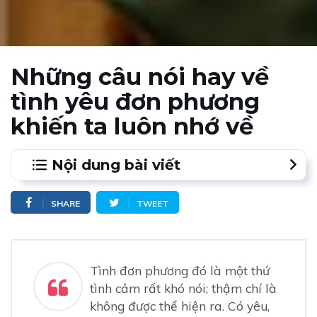
Những câu nói hay về
tình yêu đơn phương
khiến ta luôn nhớ về
Nội dung bài viết
1.
Mỗi người đều trải qua cảm giác tình yêu đơn
SHARE
TWEET
phương 1 lần trong đời.
2.
Nổi đau tình đơn phương kiến bạn đau nhói mỗi
khi nhớ đến.
Tình đơn phương đó là một thứ
3.
Hãy mở lời để sau này nhìn lại không hối hận vì
tình cảm rất khó nói; thậm chí là
thanh xuân chúng ta đã làm
không được thể hiện ra. Có yêu,