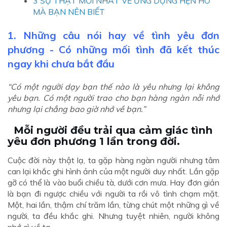
3 SỰ THẬT MỚI NHẤT VỀ ỨNG DỤNG HẸN HÒ
MÀ BẠN NÊN BIẾT
1. Những câu nói hay về tình yêu đơn
phương - Có những mối tình đã kết thúc
ngay khi chưa bắt đầu
“Có một người dạy bạn thế nào là yêu nhưng lại không
yêu bạn. Có một người trao cho bạn hàng ngàn nỗi nhớ
nhưng lại chẳng bao giờ nhớ về bạn.”
Mỗi người đều trải qua cảm giác tình
yêu đơn phương 1 lần trong đời.
Cuộc đời này thật lạ, ta gặp hàng ngàn người nhưng tâm
can lại khắc ghi hình ảnh của một người duy nhất. Lần gặp
gỡ có thể là vào buổi chiều tà, dưới cơn mưa. Hay đơn giản
là bạn đi ngược chiều với người ta rồi vô tình chạm mặt.
Một, hai lần, thậm chí trăm lần, từng chút một những gì về
người, ta đều khắc ghi. Nhưng tuyệt nhiên, người không
nhớ gì về ta.