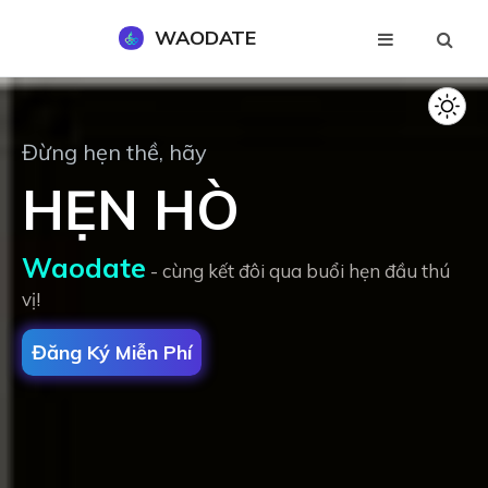
WAODATE
Đăng Ký Miễn Phí