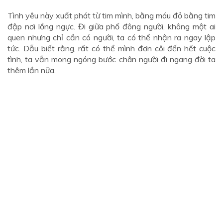
Tình yêu này xuất phát từ tim mình, bằng máu đỏ bằng tim
đập nơi lồng ngực. Đi giữa phố đông người, không một ai
quen nhưng chỉ cần có người, ta có thể nhận ra ngay lập
tức. Dẫu biết rằng, rất có thể mình đơn côi đến hết cuộc
tình, ta vẫn mong ngóng bước chân người đi ngang đời ta
thêm lần nữa.
Xem thêm:
Bí quyết tìm bạn trai trên mạng nhanh
chóng cho cô nàng FA
“Trời cho em đôi mắt là để nhìn những điều tốt đẹp. Vậy
sao cứ nhìn anh hoài rồi lặng lẽ cụp mi khi người ra đi
lạnh nhạt.”
Kỳ thực lý trí và con tim vừa là bạn vừa là kẻ địch. Bởi con
tim mù lòa nên cứ đi theo người, cứ yêu lặng lẽ chua chát