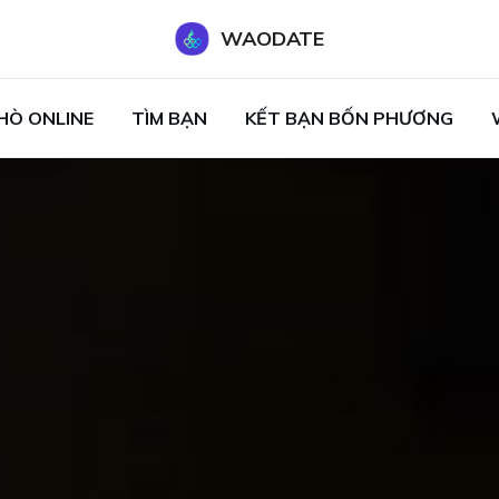
WAODATE
HÒ ONLINE
TÌM BẠN
KẾT BẠN BỐN PHƯƠNG