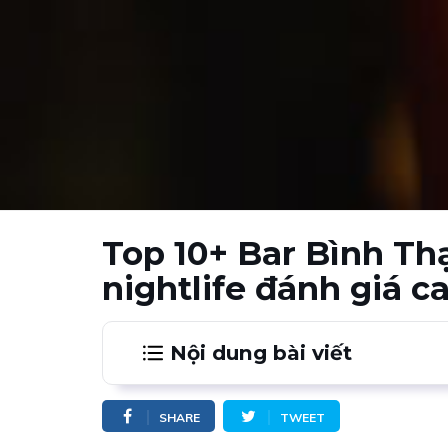
Top 10+ Bar Bình Thạ
nightlife đánh giá c
Nội dung bài viết
1.
Luu Bar
SHARE
TWEET
2.
Cọ Cocktail Bar