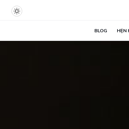
BLOG
HẸN 