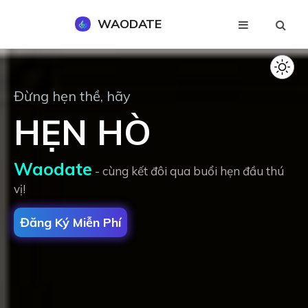
WAODATE
Đăng Ký Miễn Phí