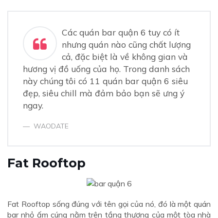
3.
Aliens Beer
4.
X-Pose Beer Club
Các quán bar quận 6 tuy có ít
5.
UP Quận 6
nhưng quán nào cũng chất lượng
cả, đặc biệt là về không gian và
6.
Blue - Beer & Coffee
hương vị đồ uống của họ. Trong danh sách
7.
Rooftop Mr.Đ
này chúng tôi có 11 quán bar quận 6 siêu
8.
OMM Bar
đẹp, siêu chill mà đảm bảo bạn sẽ ưng ý
ngay.
9.
Hugo Beer Club
10.
2000 Bar
WAODATE
11.
Bar 4 in 1
Fat Rooftop
Fat Rooftop sống đúng với tên gọi của nó, đó là một quán
bar nhỏ ấm cúng nằm trên tầng thượng của một tòa nhà