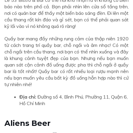
Le 53 Bistro & Bar có thể hơi khó nhận ra vì không có biển
báo nào trên phố cả. Bạn phải nhìn lên cửa sổ tầng trên,
nơi có quán bar để thấy một biển báo sáng đèn. Đi lên một
cầu thang rất kín đáo và gỉ sét, bạn có thể phải quan sát
kỹ lối vào vì nó không quá rõ ràng!
Quầy bar mang đầy những rung cảm của thập niên 1920
từ cách trang trí quầy bar, chỗ ngồi và âm nhạc! Có một
chỗ ngồi trên cầu thang, nơi bạn có thể nhìn xuống và đây
là khung cảnh tuyệt đẹp của bạn. Nhưng nếu bạn muốn
quan sát cận cảnh đồ uống được pha thì chỗ ngồi ở quầy
bar là tốt nhất! Quầy bar có rất nhiều loại rượu mạnh nên
nếu bạn muốn yêu cầu bất kỳ đồ uống hỗn hợp nào thì cứ
tự nhiên nhé!
Địa chỉ:
Đường số 4, Bình Phú, Phường 11, Quận 6,
Hồ Chí Minh
Aliens Beer