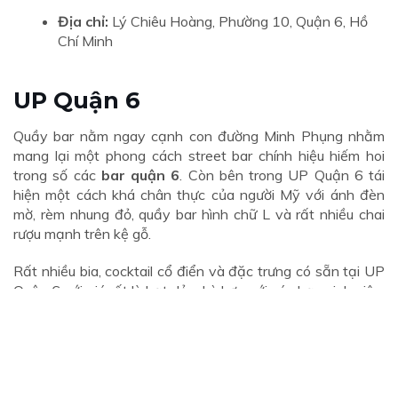
Địa chỉ:
Lý Chiêu Hoàng, Phường 10, Quận 6, Hồ
Chí Minh
UP Quận 6
Quầy bar nằm ngay cạnh con đường Minh Phụng nhằm
mang lại một phong cách street bar chính hiệu hiếm hoi
trong số các
bar quận 6
. Còn bên trong UP Quận 6 tái
hiện một cách khá chân thực của người Mỹ với ánh đèn
mờ, rèm nhung đỏ, quầy bar hình chữ L và rất nhiều chai
rượu mạnh trên kệ gỗ.
Rất nhiều bia, cocktail cổ điển và đặc trưng có sẵn tại UP
Quận 6 với giá rất là hạt dẻ, phù hợp với các bạn sinh viên.
Những món mà bạn buộc phải thử khi đến đây là ly bia úp
ngược hay các món cocktail old fashioned cổ điển. Ngoài
ra còn có buổi nhạc Jazz hàng tuần, vì vậy mọi người hãy
theo dõi các trang mạng xã hội của họ và đến đó để
thưởng thức đồ uống và âm nhạc với bạn bè và gia đình