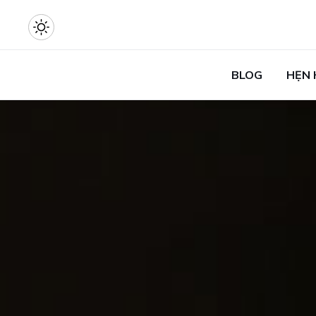
BLOG
HẸN 