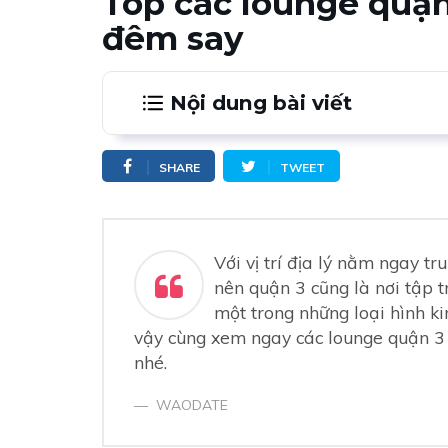
Top các lounge quận
đêm say
Nội dung bài viết
1.
Ivy Lounge Saigon
SHARE
TWEET
2.
Tokyo Lounge
3.
Thơm Tea Lounge
4.
Shi-shi Lounge Saigon
Với vị trí địa lý nằm ngay t
5.
UPTOWN - Cocktail Bar
nên quận 3 cũng là nơi tập t
6.
Paris Coffee Sheesha
một trong những loại hình k
vậy cùng xem ngay các lounge quận 3
7.
Bar 030 Deluxe
nhé.
8.
AL Bar
WAODATE