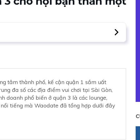
 3 cho hội bạn thân một
rung tâm thành phố, kế cận quận 1 sầm uất
rung đa số các địa điểm vui chơi tại Sài Gòn,
inh doanh phổ biến ở quận 3 là các lounge,
 nổi tiếng mà Waodate đã tổng hợp dưới đây
C