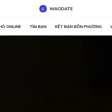
WAODATE
HÒ ONLINE
TÌM BẠN
KẾT BẠN BỐN PHƯƠNG